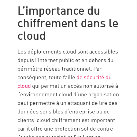
Comment ça marche ?
L’importance du
Les types
chiffrement dans le
Avantages
cloud
Défis
Sécurisez cloud avec CP
Les déploiements cloud sont accessibles
Ressources
depuis l’Internet public et en dehors du
périmètre réseau traditionnel. Par
conséquent, toute faille
de sécurité du
cloud
qui permet un accès non autorisé à
l’environnement cloud d’une organisation
peut permettre à un attaquant de lire des
données sensibles d’entreprise ou de
clients. cloud chiffrement est important
car il offre une protection solide contre
l’accès non autorisé et l’utilisation