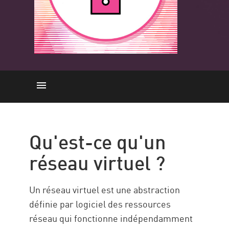
Qu'est-ce qu'un réseau virtuel
Comment ça marche
Qu'est-ce qu'un
LES BESOINS
réseau virtuel ?
Sécurité des réseaux virtuels
avec Check Point
Un réseau virtuel est une abstraction
Ressources
définie par logiciel des ressources
réseau qui fonctionne indépendamment