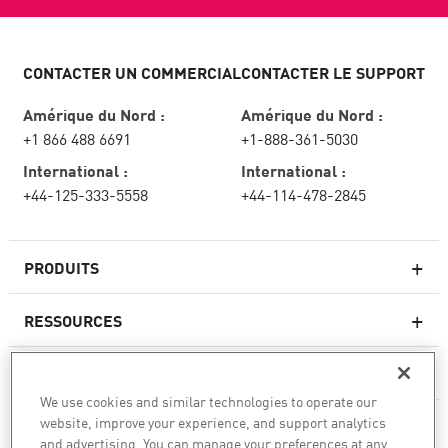
CONTACTER UN COMMERCIAL
CONTACTER LE SUPPORT
Amérique du Nord :
Amérique du Nord :
+1 866 488 6691
+1-888-361-5030
International :
International :
+44-125-333-5558
+44-114-478-2845
PRODUITS
RESSOURCES
Pare-feux de nouvelle génération
SERVICES ET SUPPORT
Entreprise pare-feu
We use cookies and similar technologies to operate our
website, improve your experience, and support analytics
CHECK POINT
Sécurité réseau pour le cloud
and advertising. You can manage your preferences at any