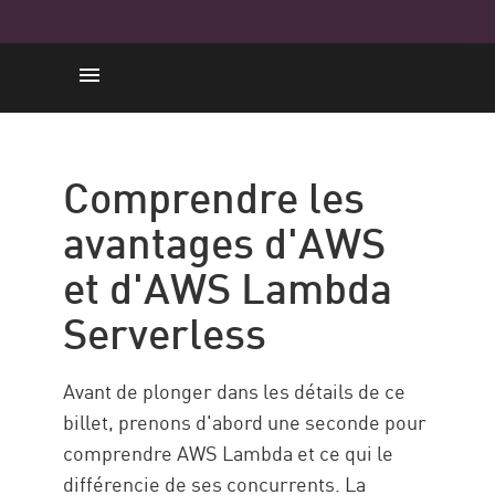
Avantages
Coût
Comprendre les
de haut niveau
avantages d'AWS
Cas d’utilisation
et d'AWS Lambda
Développement
Serverless
sécurité tout-en-un
Client
Avant de plonger dans les détails de ce
Amazon AWS
billet, prenons d'abord une seconde pour
comprendre AWS Lambda et ce qui le
différencie de ses concurrents. La