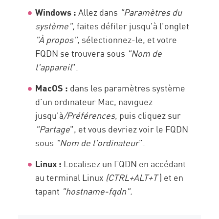
Windows :
Allez dans
"Paramètres du
système",
faites défiler jusqu'à l'onglet
"À propos"
, sélectionnez-le, et votre
FQDN se trouvera sous
"Nom de
l'appareil
".
MacOS :
dans les paramètres système
d'un ordinateur Mac, naviguez
jusqu'à
/Préférences
, puis cliquez sur
"Partage
", et vous devriez voir le FQDN
sous
"Nom de l'ordinateur
".
Linux :
Localisez un FQDN en accédant
au terminal Linux
(CTRL+ALT+T
) et en
tapant
"hostname-fqdn".