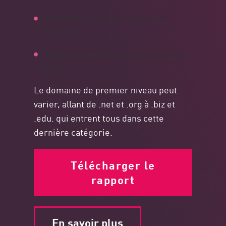
"checkpoint"
qui est le nom de
domaine
.com'
qui est le domaine de premier
niveau
Le domaine de premier niveau peut
varier, allant de .net et .org à .biz et
.edu. qui entrent tous dans cette
dernière catégorie.
Télécharger le
rapport
En savoir plus