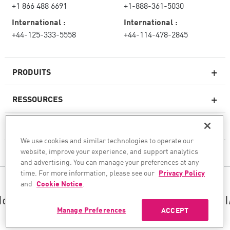
+1 866 488 6691
+1-888-361-5030
International :
International :
+44-125-333-5558
+44-114-478-2845
PRODUITS
RESSOURCES
Pare-feux de nouvelle génération
SERVICES ET SUPPORT
Entreprise pare-feu
We use cookies and similar technologies to operate our
website, improve your experience, and support analytics
CHECK POINT
Sécurité réseau pour le cloud
and advertising. You can manage your preferences at any
WAF
time. For more information, please see our
Privacy Policy
SUIVEZ-NOUS
and
Cookie Notice
.
SASE
Nous sécurisons votre transformation en matière d’I
Manage Preferences
ACCEPT
©1994–2026 Check Point Software Technologies Ltd. Tous droits réservés.
Copyright
Politique de confidentialité
Paramètres des cookies
Obtenez les dernières nouvelles