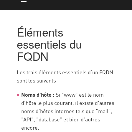
Éléments essentiels du FQDN
Importance du FQDN
Éléments
Localisation d'un FQDN à travers
essentiels du
les systèmes d'exploitation
FQDN
FQDN et sécurité du réseau
Relation entre les FQDN, les
URL et la terminologie des
Les trois éléments essentiels d'un FQDN
domaines
sont les suivants :
Exploiter les FQDN pour
Noms d'hôte :
Si "www" est le nom
renforcer la sécurité du réseau
d'hôte le plus courant, il existe d'autres
Ressources
noms d'hôtes internes tels que "mail",
"API", "database" et bien d'autres
encore.