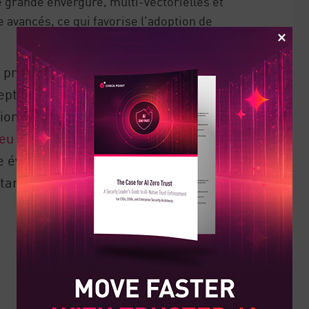
e grande envergure, multi-vectorielles et
e avancés, ce qui favorise l'adoption de
 présenté le premier pare-feu à
pt ans plus tard, le pare-feu reste la
ion contre les attaques cybernétiques.
eu de nouvelle génération et les pare-
e éventail de fonctions et de capacités
notamment