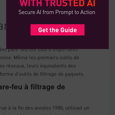
are-feu
les pare-feu ont subi d’importants
nnie. Même les premiers outils de
des réseaux, leurs équivalents des
forme d’outils de filtrage de paquets.
e-feu à filtrage de
e à la fin des années 1980, utilisait un