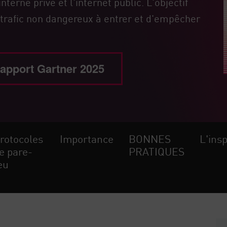
nterne privé et l'internet public. L'objectif
e trafic non dangereux à entrer et d'empêcher
apport Gartner 2025
rotocoles
Importance
BONNES
L'ins
e pare-
PRATIQUES
eu