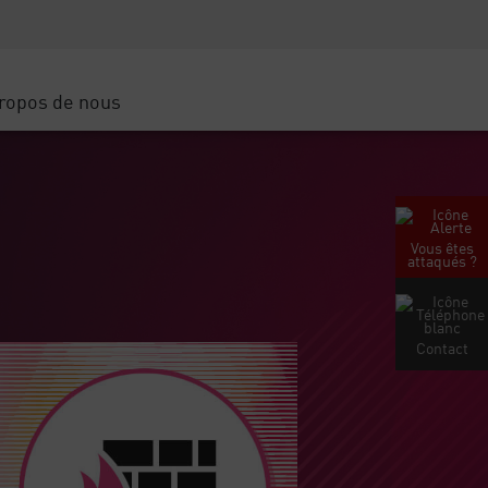
Sensibilisation à la sécurité
SP
Formation CISO
Secure Academy
ropos de nous
latform
rs de service
tenaires
Vous êtes
attaqués ?
Contact