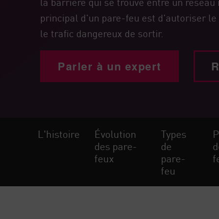
la barrière qui se trouve entre un réseau i
Poste
principal d'un pare-feu est d'autoriser l
Navigation
le trafic dangereux de sortir.
Modèle SaaS
GESTION DE L'EXPOSITION
Parler à un expert
R
Renseignements sur les menaces
Exposure Prioritization
Cyber Asset Attack Surface Management
Remédiation sûre
L'histoire
Évolution
Types
P
des pare-
de
d
IA ThreatCloud
feux
pare-
f
AI SECURITY
feu
Workforce AI Security
AI Red Teaming
Voir les solutions de A à Z