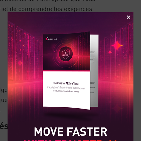
entiel de comprendre les exigences
udget, mais vous devez également
ues, telles que les systèmes existants
.
réseau