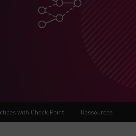
ctices with Check Point
Ressources