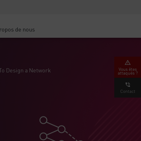
Sensibilisation à la sécurité
SP
Formation CISO
Secure Academy
ropos de nous
latform
rs de service
tenaires
Vous êtes
To Design a Network
attaqués ?
Contact