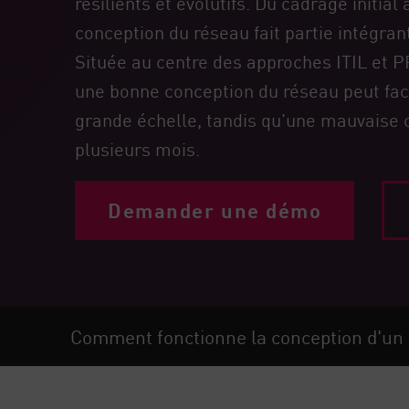
résilients et évolutifs. Du cadrage initia
Poste
conception du réseau fait partie intégran
Navigation
Située au centre des approches ITIL et P
Modèle SaaS
une bonne conception du réseau peut fac
GESTION DE L'EXPOSITION
grande échelle, tandis qu'une mauvaise c
plusieurs mois.
Renseignements sur les menaces
Exposure Prioritization
Demander une démo
Cyber Asset Attack Surface Management
Remédiation sûre
IA ThreatCloud
AI SECURITY
Comment fonctionne la conception d'un
Workforce AI Security
AI Red Teaming
Voir les solutions de A à Z