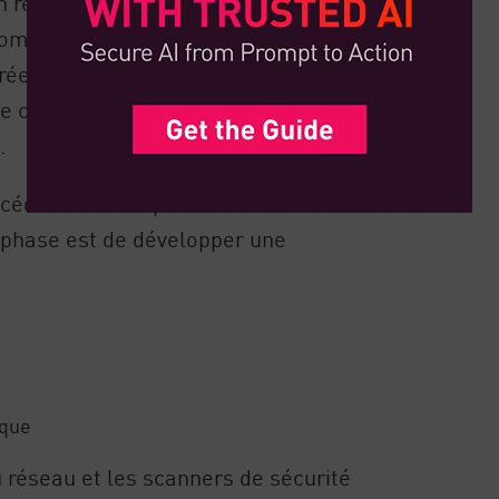
n réseau est un processus itératif. Bien
complexité, cela présente souvent une
réexistants - conserver et réimplanter
e conception est une opportunité pour
.
océdez à une inspection minutieuse de
te phase est de développer une
ique
 réseau et les scanners de sécurité