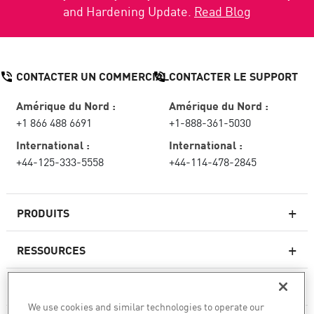
and Hardening Update.
Read Blog
CONTACTER UN COMMERCIAL
CONTACTER LE SUPPORT
Amérique du Nord :
Amérique du Nord :
+1 866 488 6691
+1-888-361-5030
International :
International :
+44-125-333-5558
+44-114-478-2845
PRODUITS
RESSOURCES
Pare-feux de nouvelle génération
SERVICES ET SUPPORT
Entreprise pare-feu
We use cookies and similar technologies to operate our