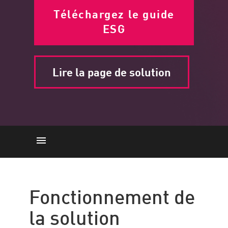
Téléchargez le guide
ESG
Lire la page de solution
Fonctionnement de la solution
Comment cela peut-il aider ?
Fonctionnement de
Modèles
la solution
Option de déploiement