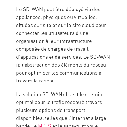
SD-WAN avec Check Point
Le SD-WAN peut être déployé via des
Ressources
appliances, physiques ou virtuelles,
situées sur site et sur le site cloud pour
connecter les utilisateurs d'une
organisation à leur infrastructure
composée de charges de travail,
d'applications et de services. Le SD-WAN
fait abstraction des éléments du réseau
pour optimiser les communications à
travers le réseau.
La solution SD-WAN choisit le chemin
optimal pour le trafic réseau à travers
plusieurs options de transport
disponibles, telles que l'Internet à large
bande, le
MPLS
et le sans-fil mobile.