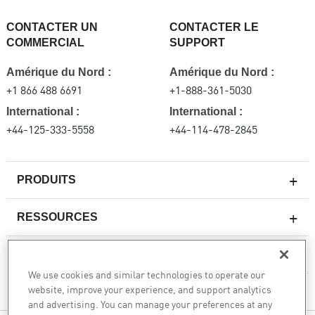
CONTACTER UN
CONTACTER LE
COMMERCIAL
SUPPORT
Amérique du Nord :
Amérique du Nord :
+1 866 488 6691
+1-888-361-5030
International :
International :
+44-125-333-5558
+44-114-478-2845
PRODUITS
RESSOURCES
Pare-feux de nouvelle génération
SERVICES ET SUPPORT
Entreprise pare-feu
We use cookies and similar technologies to operate our
website, improve your experience, and support analytics
Sécurité réseau pour le cloud
CHECK POINT
and advertising. You can manage your preferences at any