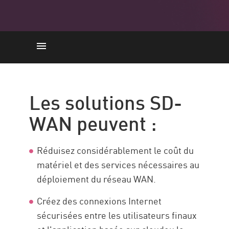
Solutions SD-WAN
SD-WAN
Les solutions SD-
Fonctionnalités
WAN peuvent :
Fournisseur
Architecture
Réduisez considérablement le coût du
Déploiement
matériel et des services nécessaires au
Centralisé
déploiement du réseau WAN.
Orchestration
Créez des connexions Internet
Solution
sécurisées entre les utilisateurs finaux