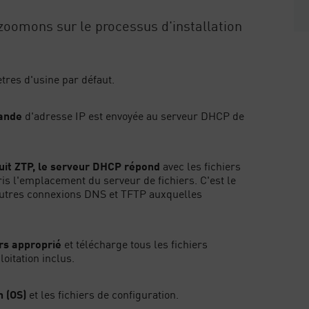
zoomons sur le processus d'installation
tres d'usine par défaut.
ande
d'adresse IP est envoyée au serveur DHCP de
uit ZTP, le serveur DHCP répond
avec les fichiers
is l'emplacement du serveur de fichiers. C'est le
autres connexions DNS et TFTP auxquelles
ers approprié
et télécharge tous les fichiers
oitation inclus.
n (OS)
et les fichiers de configuration.