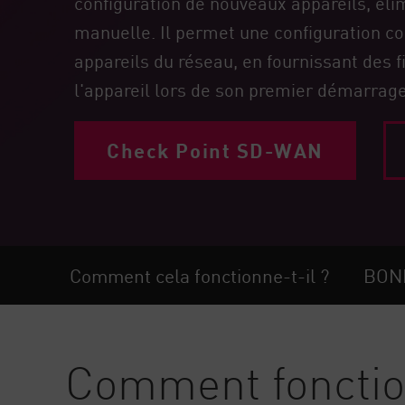
configuration de nouveaux appareils, élim
Poste
manuelle. Il permet une configuration c
Navigation
appareils du réseau, en fournissant des f
Modèle SaaS
l'appareil lors de son premier démarrage
GESTION DE L'EXPOSITION
Check Point SD-WAN
Renseignements sur les menaces
Exposure Prioritization
Cyber Asset Attack Surface Management
Remédiation sûre
Comment cela fonctionne-t-il ?
BON
IA ThreatCloud
AI SECURITY
Workforce AI Security
Comment fonctio
AI Red Teaming
Voir les solutions de A à Z