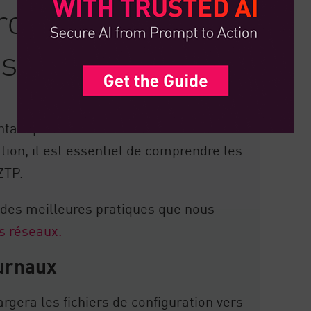
ero Touch
ns pare-feu
le pour la sécurité et les
ion, il est essentiel de comprendre les
ZTP.
e des meilleures pratiques que nous
s réseaux.
ournaux
rgera les fichiers de configuration vers