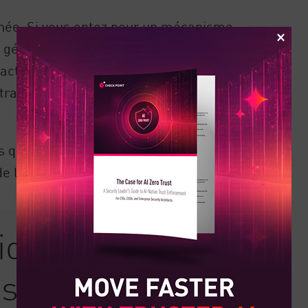
minée. Si vous optez pour un mécanisme
érer l'appareil à partir d'un portail
 activement soutenu par les profils de
trateurs informatiques de définir les
que les configurations de sécurité, les
 l'utilisateur.
tiques pour un
sans contact