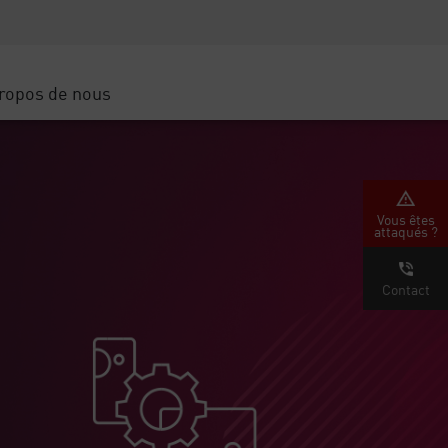
Sensibilisation à la sécurité
SP
Formation CISO
Secure Academy
ropos de nous
latform
rs de service
tenaires
Vous êtes
attaqués ?
Contact