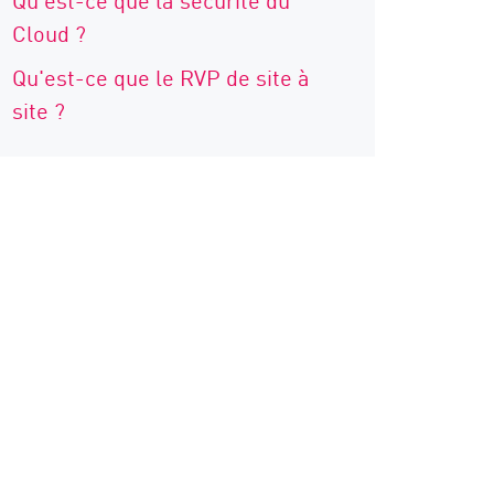
Cloud ?
Qu'est-ce que le RVP de site à
site ?