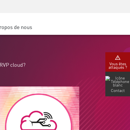
Sensibilisation à la sécurité
SP
Formation CISO
Secure Academy
ropos de nous
latform
rs de service
tenaires
Vous êtes
 RVP cloud?
attaqués ?
Contact