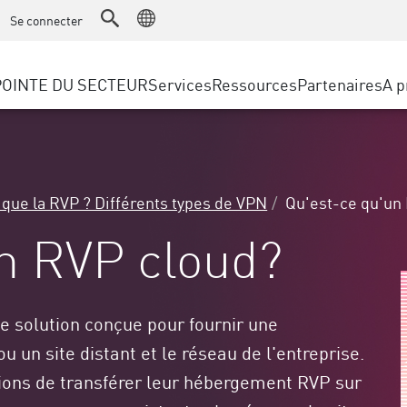
ice
Gestion technique avancée des comptes
WAF
Se connecter
Fabrication
e l’IdO Solutions
Témoignages clients
Partenaires M
Protection contre les DDoS
Vente au détail
Cyber Hub
AWS Cloud
POINTE DU SECTEUR
Services
Ressources
Partenaires
A p
Gouvernement local et d’État
SASE
’accès sécurisé Edge
Événements & webinaire
Google Cloud P
Opérateurs télécom / Fournisseu
Accès privé
ux menaces
Azure Cloud
TAILLE DE L'ENTREPRISE
Accès à Internet
n des menaces
Portail des Par
Navigateur d’entreprise
 & Least Privilege
Grandes entreprises
 que la RVP ? Différents types de VPN
Qu'est-ce qu'un
Petites et moyennes entreprises
n RVP cloud?
ne solution conçue pour fournir une
ou un site distant et le réseau de l'entreprise.
ions de transférer leur hébergement RVP sur