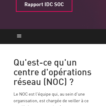
Rapport IDC SOC
Qu'est-ce que le CNO ?
Qu'est-ce qu'un SOC ?
Qu'est-ce qu'un
CNO vs SOC
centre d'opérations
Quelle est la meilleure solution ?
réseau (NOC) ?
Check Point Solution
Le NOC est l'équipe qui, au sein d'une
organisation, est chargée de veiller à ce