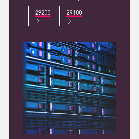
29200
29100