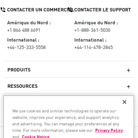
CONTACTER UN COMMERCIAL
CONTACTER LE SUPPORT
Amérique du Nord :
Amérique du Nord :
+1 866 488 6691
+1-888-361-5030
International :
International :
+44-125-333-5558
+44-114-478-2845
PRODUITS
RESSOURCES
Pare-feux de nouvelle génération
SERVICES ET SUPPORT
Entreprise pare-feu
We use cookies and similar technologies to operate our
website, improve your experience, and support analytics
CHECK POINT
Sécurité réseau pour le cloud
and advertising. You can manage your preferences at any
WAF
time. For more information, please see our
Privacy Policy
SUIVEZ-NOUS
and
Cookie Notice
.