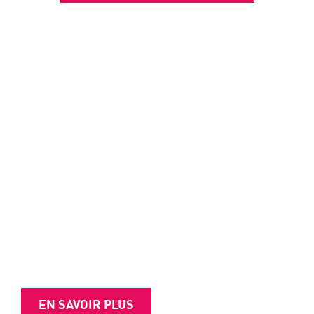
AI moves fast. Your
firewall should too.
Check Point’s AI Network Firewall is your
fast path to complete AI security.
EN SAVOIR PLUS