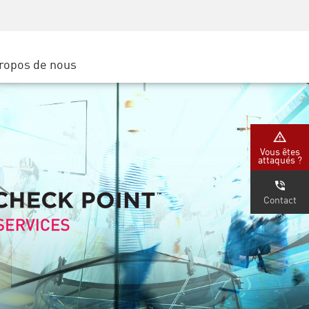
Sensibilisation à la sécurité
SP
Formation CISO
Secure Academy
ropos de nous
latform
rs de service
tenaires
Vous êtes
attaqués ?
Contact