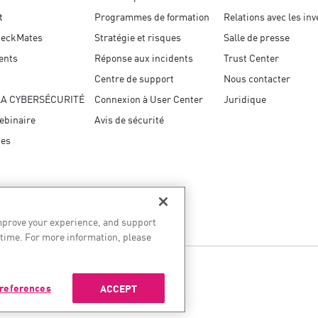
t
Programmes de formation
Relations avec les in
eckMates
Stratégie et risques
Salle de presse
ents
Réponse aux incidents
Trust Center
Centre de support
Nous contacter
LA CYBERSÉCURITÉ
Connexion à User Center
Juridique
ebinaire
Avis de sécurité
ces
improve your experience, and support
 time. For more information, please
n matière d’IA
references
ACCEPT
nières nouvelles