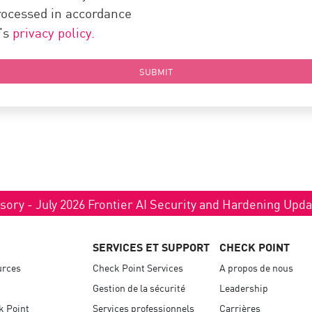
processed in accordance
t's
privacy policy.
SUBMIT
sory - July 2026 Frontier AI Security and Hardening Upd
SERVICES ET SUPPORT
CHECK POINT
urces
Check Point Services
A propos de nous
Gestion de la sécurité
Leadership
k Point
Services professionnels
Carrières