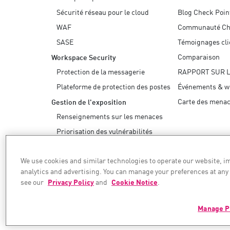
Sécurité réseau pour le cloud
Blog Check Poin
WAF
Communauté Ch
SASE
Témoignages cli
Comparaison
Workspace Security
Protection de la messagerie
RAPPORT SUR 
Plateforme de protection des postes
Événements & w
Carte des mena
Gestion de l'exposition
Renseignements sur les menaces
Priorisation des vulnérabilités
Remédiation sûre
We use cookies and similar technologies to operate our website, 
AI Security
analytics and advertising. You can manage your preferences at any
see our
Privacy Policy
and
Cookie Notice
.
Nous sécurisons votre transformation e
Manage P
©1994–2026 Check Point Software Technologies Ltd. Tous droits réservés.
Copyright
Politique de confidentialité
Paramètres des cookies
Obtenez les der