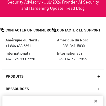
Security Advisory - July 2026 Frontier AI Security
and Hardening Update.
Read Blog
CONTACTER UN COMMERCIAL
CONTACTER LE SUPPORT
Amérique du Nord :
Amérique du Nord :
+1 866 488 6691
+1-888-361-5030
International :
International :
+44-125-333-5558
+44-114-478-2845
PRODUITS
RESSOURCES
Pare-feux de nouvelle génération
SERVICES ET SUPPORT
Entreprise pare-feu