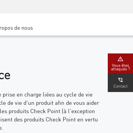
Sensibilisation à la sécurité
SP
Formation CISO
Secure Academy
ropos de nous
latform
rs de service
tenaires
Vous êtes
ce
attaqués ?
Contact
e prise en charge liées au cycle de vie
le de vie d'un produit afin de vous aider
les produits Check Point (à l'exception
ilisent des produits Check Point en vertu
e.