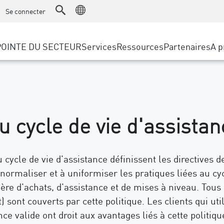
ice
Gestion technique avancée des comptes
WAF
Se connecter
Fabrication
e l’IdO Solutions
Témoignages clients
Partenaires M
Protection contre les DDoS
Vente au détail
Cyber Hub
AWS Cloud
POINTE DU SECTEUR
Services
Ressources
Partenaires
A p
Gouvernement local et d’État
SASE
’accès sécurisé Edge
Événements & webinaire
Google Cloud P
Opérateurs télécom / Fournisseu
Accès privé
ux menaces
Azure Cloud
TAILLE DE L'ENTREPRISE
Accès à Internet
n des menaces
Portail des Par
Navigateur d’entreprise
 & Least Privilege
Grandes entreprises
au cycle de vie d'assistan
Petites et moyennes entreprises
 cycle de vie d'assistance définissent les directives d
 normaliser et à uniformiser les pratiques liées au cyc
ère d'achats, d'assistance et de mises à niveau. Tous 
 sont couverts par cette politique. Les clients qui ut
e valide ont droit aux avantages liés à cette politiqu