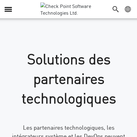
Navigation
dans
le
menu
Solutions des
partenaires
technologiques
Les partenaires technologiques, les
intégrateurs système et les DevOps peuvent