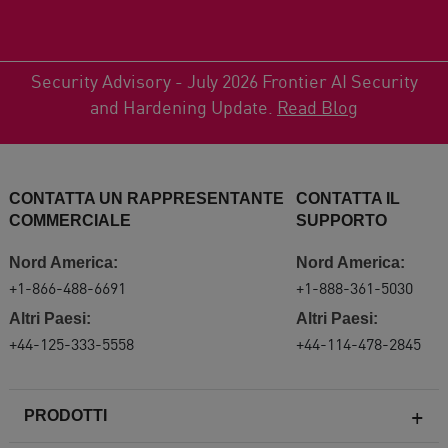
Security Advisory - July 2026 Frontier AI Security
and Hardening Update.
Read Blog
CONTATTA UN RAPPRESENTANTE
CONTATTA IL
COMMERCIALE
SUPPORTO
Nord America:
Nord America:
+1-866-488-6691
+1-888-361-5030
Altri Paesi:
Altri Paesi:
+44-125-333-5558
+44-114-478-2845
PRODOTTI