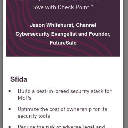
love with Check Point.”
Filter
by
Solutions
Jason Whitehurst, Channel
Filter
Cybersecurity Evangelist and Founder,
by
Industry
FutureSafe
Filter
by
Location
Search
by
Keyword
Sfida
Build a best-in-breed security stack for
MSPs
Optimize the cost of ownership for its
security tools
Reduce the risk of adverse legal and