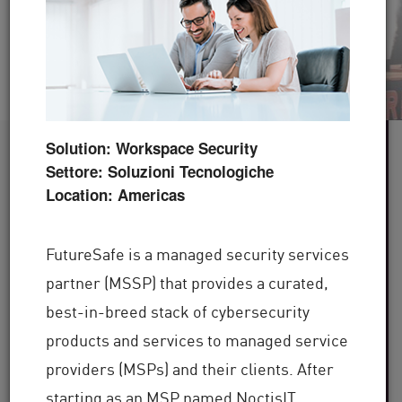
Guarda il Video
Leggi ora
Solution: Workspace Security
Oltre 60
Settore: Soluzioni Tecnologiche
Location: Americas
settori industriali serviti
Oltre 100.000
FutureSafe is a managed security services
partner (MSSP) that provides a curated,
clienti in tutto il mondo
best-in-breed stack of cybersecurity
Oltre 30
products and services to managed service
providers (MSPs) and their clients. After
starting as an MSP named NoctisIT,
anni di esperienza nel settore