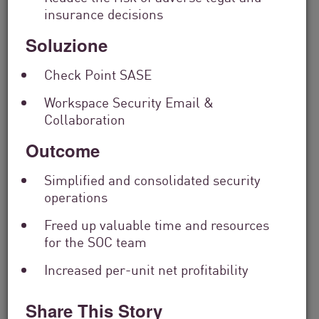
insurance decisions
Soluzione
Check Point SASE
Workspace Security Email &
Collaboration
Outcome
Servizi Finanziari
From Dashboard Chaos To A Single
Simplified and consolidated security
operations
Risk Score:...
Freed up valuable time and resources
for the SOC team
Leggi ora
Tempo di lettura 2 minuti
Increased per-unit net profitability
Share This Story