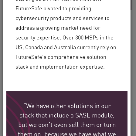
FutureSafe pivoted to providing
cybersecurity products and services to
address a growing market need for
security expertise. Over 300 MSPs in the
Scopri come i clienti
US, Canada and Australia currently rely on
globali di Check Point
FutureSafe’s comprehensive solution
stanno proteggendo il loro
stack and implementation expertise.
ambiente.
La nostra missione è aiutare a proteggere
“We have other solutions in our
le più grandi organizzazioni aziendali,
stack that include a SASE module,
governative e di fornitori di servizi in tutto
but we don’t even sell them or turn
il mondo.
them on, because we have what we