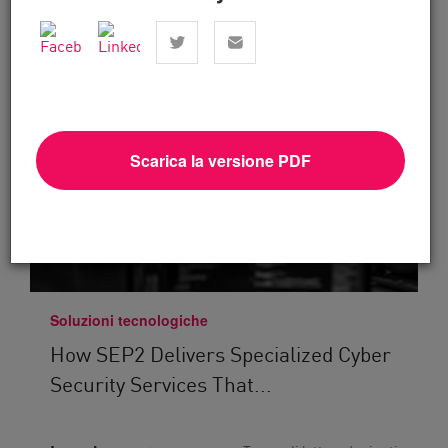
Scarica la versione PDF
Soluzioni tecnologiche
How SEP2 Delivers Specialized Cyber
Security Services That...