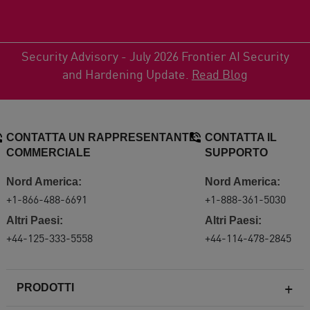
Security Advisory - July 2026 Frontier AI Security
and Hardening Update.
Read Blog
CONTATTA UN RAPPRESENTANTE
CONTATTA IL
COMMERCIALE
SUPPORTO
Nord America:
Nord America:
+1-866-488-6691
+1-888-361-5030
Altri Paesi:
Altri Paesi:
+44-125-333-5558
+44-114-478-2845
PRODOTTI