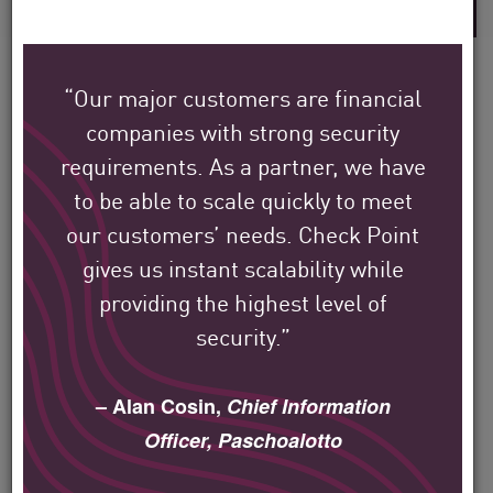
“Our major customers are financial
companies with strong security
Scopri come i clienti
requirements. As a partner, we have
globali di Check Point
to be able to scale quickly to meet
stanno proteggendo il loro
our customers’ needs. Check Point
gives us instant scalability while
ambiente.
providing the highest level of
security.”
La nostra missione è aiutare a proteggere
le più grandi organizzazioni aziendali,
– Alan Cosin,
Chief Information
governative e di fornitori di servizi in tutto
Officer, Paschoalotto
il mondo.