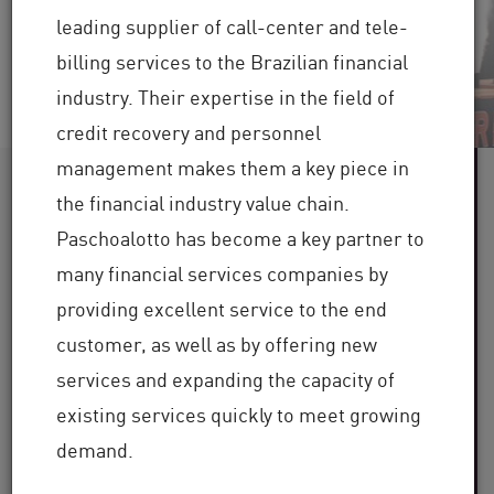
Guarda il Video
Leggi ora
leading supplier of call-center and tele-
billing services to the Brazilian financial
industry. Their expertise in the field of
credit recovery and personnel
management makes them a key piece in
Oltre 60
the financial industry value chain.
Paschoalotto has become a key partner to
settori industriali serviti
many financial services companies by
Oltre 100.000
providing excellent service to the end
customer, as well as by offering new
clienti in tutto il mondo
services and expanding the capacity of
Oltre 30
existing services quickly to meet growing
demand.
anni di esperienza nel settore