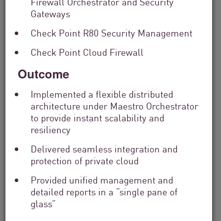
Firewall Orchestrator and Security
Gateways
Check Point R80 Security Management
Check Point Cloud Firewall
Outcome
Implemented a flexible distributed
architecture under Maestro Orchestrator
Servizi Finanziari
to provide instant scalability and
From Dashboard Chaos To A Single
resiliency
Risk Score:...
Delivered seamless integration and
protection of private cloud
Leggi ora
Tempo di lettura 5 minuti
Provided unified management and
detailed reports in a “single pane of
glass”