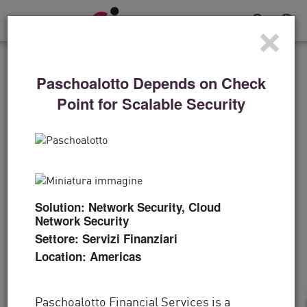
×
Attiva/Disattiva
navigazione
STORIE DI SUCCESSO
Paschoalotto Depends on Check
Per i Denver Broncos, la
Point for Scalable Security
difesa è una strategia
vincente
"La tecnologia è innanzitutto fondamentale, ma si
Solution: Network Security, Cloud
tratta anche delle persone, e questo è un altro
Network Security
ambito in cui Check Point è emersa come
Settore: Servizi Finanziari
Location: Americas
leader."
Paschoalotto Financial Services is a