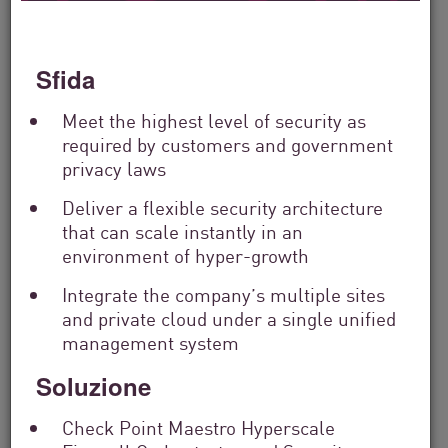
Filter
by
Sfida
Solutions
Filter
Meet the highest level of security as
by
Industry
required by customers and government
privacy laws
Filter
by
Deliver a flexible security architecture
Location
that can scale instantly in an
Search
by
environment of hyper-growth
Keyword
Integrate the company’s multiple sites
and private cloud under a single unified
management system
Soluzione
Check Point Maestro Hyperscale