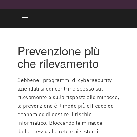
Prevenzione più che rilevamento
Migliorare la sicurezza
Prevenzione più
informatica aziendale con Check
che rilevamento
Point
Sebbene i programmi di cybersecurity
aziendali si concentrino spesso sul
rilevamento e sulla risposta alle minacce,
la prevenzione è il modo più efficace ed
economico di gestire il rischio
informatico. Bloccando le minacce
dall'accesso alla rete e ai sistemi