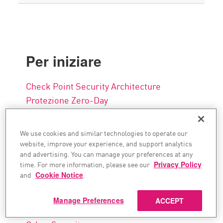
Per iniziare
Check Point Security Architecture
Protezione Zero-Day
Protezione ransomware
Sicurezza degli Endpoint
We use cookies and similar technologies to operate our
Sicurezza informatica Gen V
website, improve your experience, and support analytics
and advertising. You can manage your preferences at any
time. For more information, please see our
Privacy Policy
and
Cookie Notice
.
Argomenti correlati
Manage Preferences
ACCEPT
Cyber Security Architettura