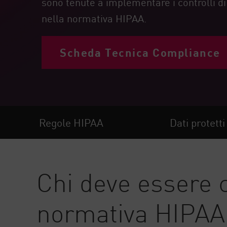
sono tenute a implementare i controlli di 
Endpoint
nella normativa HIPAA.
Naviga
SaaS
Scheda Tecnica Compliance
GESTIONE DELL'ESPOSIZIONE
Condivisa in tempo reale
Exposure Prioritization
Cyber Asset Attack Surface Management
Regole HIPAA
Dati protett
Correzione sicura
AI di ThreatCloud
Chi deve essere 
AI SECURITY
Workforce AI Security
normativa HIPAA
AI Red Teaming
Visualizza i prodotti A-Z