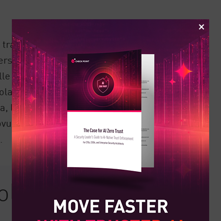
 trarne beneficio. L'HIPAA descrive le
personali e la loro osservanza può
alle minacce informatiche e la
olazione dei dati. Inoltre, nel caso di
za, la conformità alla normativa aiuta a
ovuta diligenza e ha compiuto un buon
.
gole HIPAA?