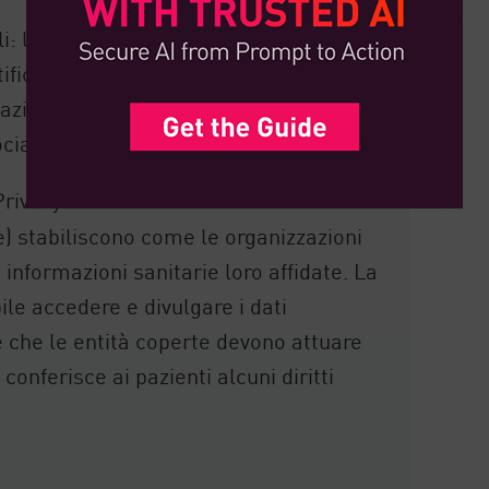
i: la Privacy Rule e la Security Rule. A
ification Rule, che descrive come le
azione di PHI, e la Omnibus Rule, che
iati d'affari.
Privacy delle Informazioni Sanitarie
le) stabiliscono come le organizzazioni
 informazioni sanitarie loro affidate. La
bile accedere e divulgare i dati
ie che le entità coperte devono attuare
onferisce ai pazienti alcuni diritti