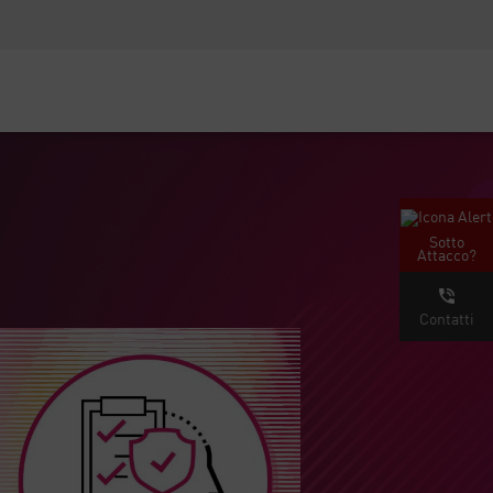
Security Awareness
Formazione per i CISO
Secure Academy
rvizi
Sotto
Attacco?
Contatti