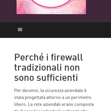
La necessità
Come funziona
Perché i firewall
Capacità chiave
tradizionali non
Considerazioni chiave
sono sufficienti
Soluzione
Risorse
Per decenni, la sicurezza aziendale è
stata progettata attorno a un perimetro
libero. Le rete aziendali erano composte
da dispositivi individuali collegati alla