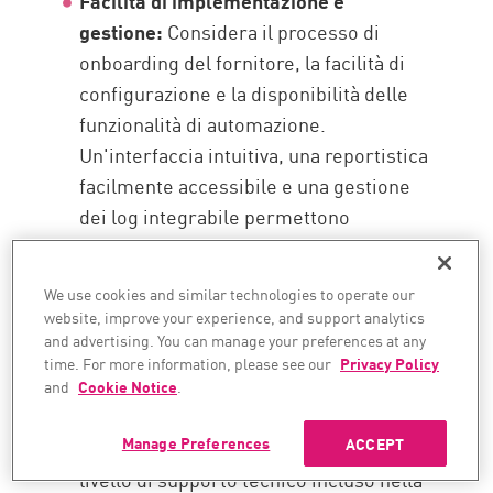
Facilità di implementazione e
gestione:
Considera il processo di
onboarding del fornitore, la facilità di
configurazione e la disponibilità delle
funzionalità di automazione.
Un'interfaccia intuitiva, una reportistica
facilmente accessibile e una gestione
dei log integrabile permettono
un'efficienza operativa molto
maggiore. La reportistica in particolare
We use cookies and similar technologies to operate our
permette ai responsabili della
website, improve your experience, and support analytics
sicurezza di valutare quanto bene
and advertising. You can manage your preferences at any
time. For more information, please see our
Privacy Policy
funziona il FWaaS e quali aree di
and
Cookie Notice
.
risposta potrebbero essere migliorate.
Manage Preferences
ACCEPT
Supporto e SLA:
Infine, rivedere il
livello di supporto tecnico incluso nella