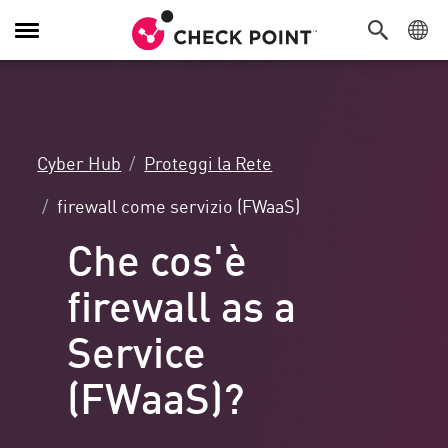
Attiva/Disattiva
navigazione
Cyber Hub
Proteggi la Rete
firewall come servizio (FWaaS)
Che cos'è
firewall as a
Service
(FWaaS)?