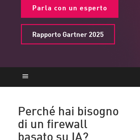
Parla con un esperto
Rapporto Gartner 2025
La necessità
Caratteristiche
Perché hai bisogno
Vantaggi principali
di un firewall
Differenze
basato su IA?
Check Point Force