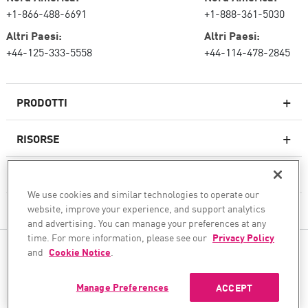
+1-866-488-6691
+1-888-361-5030
Altri Paesi:
Altri Paesi:
+44-125-333-5558
+44-114-478-2845
PRODOTTI
RISORSE
Firewall di nuova generazione
SERVIZI E SUPPORTO
Impresa firewall
We use cookies and similar technologies to operate our
website, improve your experience, and support analytics
AZIENDA
Sicurezza della rete cloud
and advertising. You can manage your preferences at any
WAF
time. For more information, please see our
Privacy Policy
SEGUICI
and
Cookie Notice
.
SASE
Garantiamo la tua trasformazione sicura dell'IA
Manage Preferences
ACCEPT
© 1994–2026 Check Point Software Technologies Ltd. Tutti i diritti riservati.
Copyright
Privacy Policy
Impostazioni dei cookie
Ricevi le ultime notizie