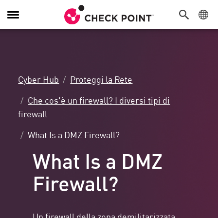
Attiva/Disattiva
navigazione
Cyber Hub
Proteggi la Rete
Che cos'è un firewall? I diversi tipi di
firewall
What Is a DMZ Firewall?
What Is a DMZ
Firewall?
Un firewall della zona demilitarizzata