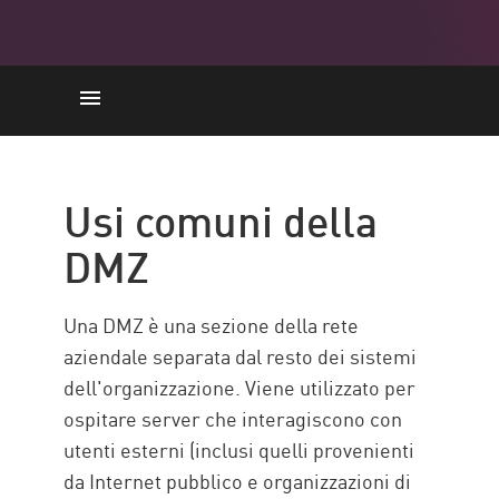
Usi comuni della DMZ
Approcci all'implementazione
Usi comuni della
della DMZ
DMZ
Importanza della DMZ
Best practice per la rete
Una DMZ è una sezione della rete
perimetrale
aziendale separata dal resto dei sistemi
Firewall basato su IA di Check
dell'organizzazione. Viene utilizzato per
Point
ospitare server che interagiscono con
Risorse
utenti esterni (inclusi quelli provenienti
da Internet pubblico e organizzazioni di