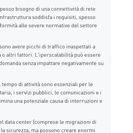
spesso bisogno di una connettività di rete
infrastruttura soddisfa i requisiti, spesso
onformità alle severe normative del settore
no avere picchi di traffico inaspettati a
 o altri fattori. L'iperscalabilità può essere
a domanda senza impattare negativamente su
il tempo di attività sono essenziali per le
aria, i servizi pubblici, le comunicazioni e i
limina una potenziale causa di interruzioni e
el data center (comprese le migrazioni di
r la sicurezza, ma possono creare enormi