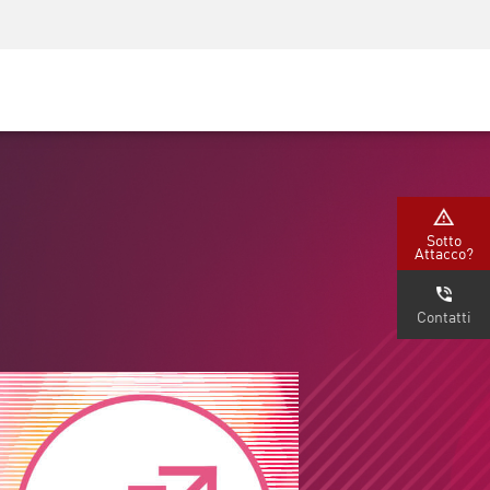
Security Awareness
Formazione per i CISO
Secure Academy
rvizi
Sotto
Attacco?
Contatti