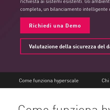
richiesta ai sistemi esistenti. Gli ambient
Endpoint
completa, un bilanciamento intelligente d
Naviga
SaaS
Richiedi una Demo
GESTIONE DELL'ESPOSIZIONE
Condivisa in tempo reale
Valutazione della sicurezza del 
Exposure Prioritization
Cyber Asset Attack Surface Management
Correzione sicura
AI di ThreatCloud
Come funziona hyperscale
Chi
AI SECURITY
Workforce AI Security
Come funziona h
AI Red Teaming
Visualizza i prodotti A-Z