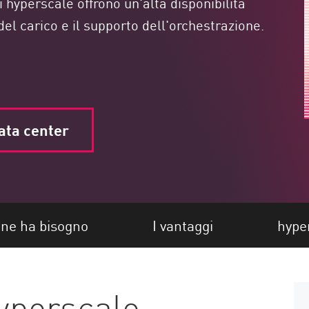
i hyperscale offrono un'alta disponibilità
el carico e il supporto dell'orchestrazione.
data center
 ne ha bisogno
I vantaggi
hype
yperscale