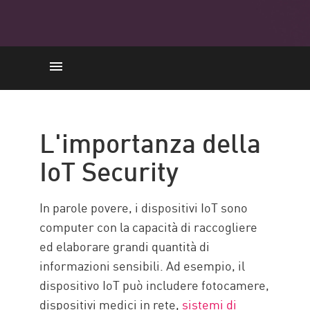
L'importanza
Le 5 principali sfide IoT Security
L'importanza della
BEST PRACTICE
IoT Security
IoT Security con Check Point
Risorse
In parole povere, i dispositivi IoT sono
computer con la capacità di raccogliere
ed elaborare grandi quantità di
informazioni sensibili. Ad esempio, il
dispositivo IoT può includere fotocamere,
dispositivi medici in rete,
sistemi di