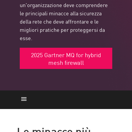
un'organizzazione deve comprendere
le principali minacce alla sicurezza
della rete che deve affrontare e le
migliori pratiche per proteggersi da
esse.
2025 Gartner MQ for hybrid
mesh firewall
Minacce comuni alla sicurezza
della rete
Le minacce più
Come proteggersi