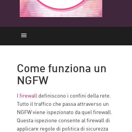
Come funziona
L'importanza
Come funziona un
NGFW vs Tradizionale
NGFW
FUNZIONALITÀ
Tipi di NGFW
I
firewall
definiscono i confini della rete.
NGFW Check Point
Tutto il traffico che passa attraverso un
NGFW viene ispezionato da quel firewall.
Risorse
Questa ispezione consente al firewall di
applicare regole di politica di sicurezza