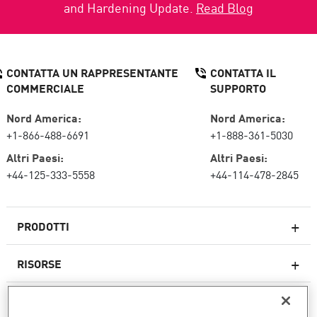
and Hardening Update.
Read Blog
CONTATTA UN RAPPRESENTANTE
CONTATTA IL
COMMERCIALE
SUPPORTO
Nord America:
Nord America:
+1-866-488-6691
+1-888-361-5030
Altri Paesi:
Altri Paesi:
+44-125-333-5558
+44-114-478-2845
PRODOTTI
RISORSE
Firewall di nuova generazione
SERVIZI E SUPPORTO
Impresa firewall