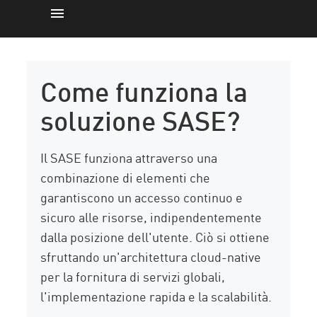
Come funziona
Componenti chiave
Come funziona la
Vantaggi
soluzione SASE?
Security Solution
SFIDE
Il SASE funziona attraverso una
Implementazione SASE
combinazione di elementi che
garantiscono un accesso continuo e
BEST PRACTICE
sicuro alle risorse, indipendentemente
Soluzione
dalla posizione dell'utente. Ciò si ottiene
Risorse
sfruttando un'architettura cloud-native
per la fornitura di servizi globali,
l'implementazione rapida e la scalabilità.