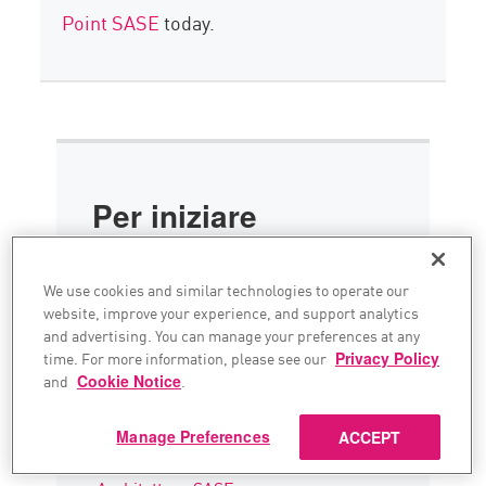
Point SASE
today.
Per iniziare
Check Point SASE
We use cookies and similar technologies to operate our
Check Point SASE Internet Access
website, improve your experience, and support analytics
and advertising. You can manage your preferences at any
Accesso privato full mesh
time. For more information, please see our
Privacy Policy
Scheda tecnica SASE
and
Cookie Notice
.
Argomenti correlati
Manage Preferences
ACCEPT