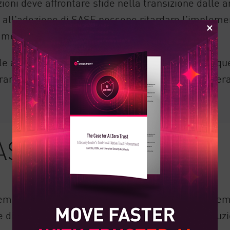
ioni deve affrontare sfide nella transizione dalle ar
 all'adozione di SASE possono ritardare l'impleme
amente.
e aziende di iniziare la transizione a SASE ovunqu
sizioni incrementali, SASE flessibile può superar
.
SASE?
lementazione SASE che supporta transizioni incr
 di trasferire tutte le risorse di sicurezza su solu