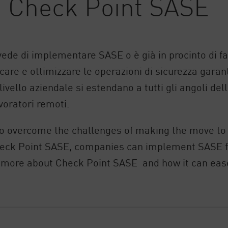
h Check Point SASE
vede di implementare SASE o è già in procinto di f
ficare e ottimizzare le operazioni di sicurezza gar
 livello aziendale si estendano a tutti gli angoli dell
avoratori remoti.
to overcome the challenges of making the move to
Check Point SASE, companies can implement SASE fu
n more about Check Point SASE and how it can ease 