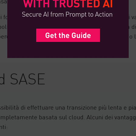
asate su hardware e basate su cloud.
di forma della soluzione SASE, SASE ibrido offre i v
 policy, SASE ibrido consente ai team di sicurezza d
oerenti nell'intera organizzazione, pur effettuando 
id SASE
sibilità di effettuare una transizione più lenta e pia
pletamente basata sul cloud. Alcuni dei vantaggi o
ti: