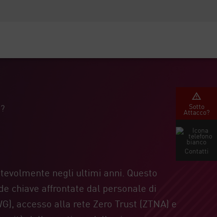
Security Awareness
Formazione per i CISO
Secure Academy
rvizi
Sotto
E?
Attacco?
Contatti
otevolmente negli ultimi anni. Questo
ide chiave affrontate dal personale di
WG), accesso alla rete Zero Trust (ZTNA) e