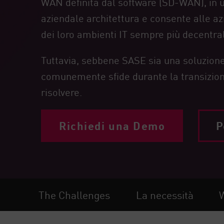
WAN definita dal software (SD-WAN), in u
Endpoint
aziendale architettura e consente alle azi
Naviga
dei loro ambienti IT sempre più decentral
SaaS
Tuttavia, sebbene SASE sia una soluzione 
GESTIONE DELL'ESPOSIZIONE
comunemente sfide durante la transizione
Condivisa in tempo reale
risolvere.
Exposure Prioritization
Cyber Asset Attack Surface Management
Richiedi una Demo
P
Correzione sicura
AI di ThreatCloud
AI SECURITY
The Challenges
La necessità
W
Workforce AI Security
AI Red Teaming
Visualizza i prodotti A-Z