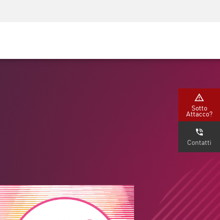
Security Awareness
Formazione per i CISO
Secure Academy
rvizi
Sotto
Attacco?
Contatti