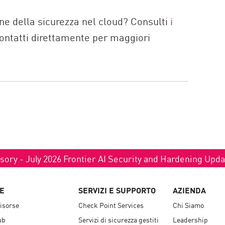
one della sicurezza nel cloud? Consulti
i
contatti direttamente per maggiori
sory - July 2026 Frontier AI Security and Hardening Upd
E
SERVIZI E SUPPORTO
AZIENDA
isorse
Check Point Services
Chi Siamo
ub
Servizi di sicurezza gestiti
Leadership