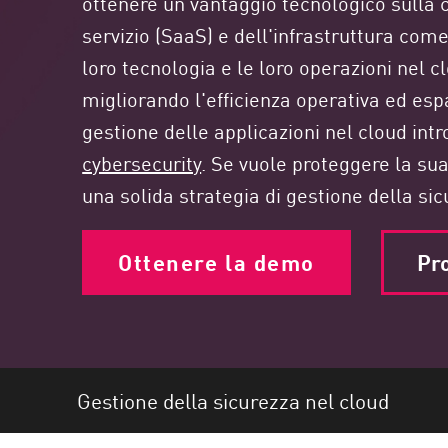
ottenere un vantaggio tecnologico sulla 
Endpoint
servizio (SaaS) e dell'infrastruttura come
Naviga
loro tecnologia e le loro operazioni nel
SaaS
migliorando l'efficienza operativa ed esp
GESTIONE DELL'ESPOSIZIONE
gestione delle applicazioni nel cloud in
cybersecurity
. Se vuole proteggere la su
Condivisa in tempo reale
una solida strategia di gestione della sic
Exposure Prioritization
Cyber Asset Attack Surface Management
Ottenere la demo
Pro
Correzione sicura
AI di ThreatCloud
AI SECURITY
Workforce AI Security
Gestione della sicurezza nel cloud
AI Red Teaming
Visualizza i prodotti A-Z