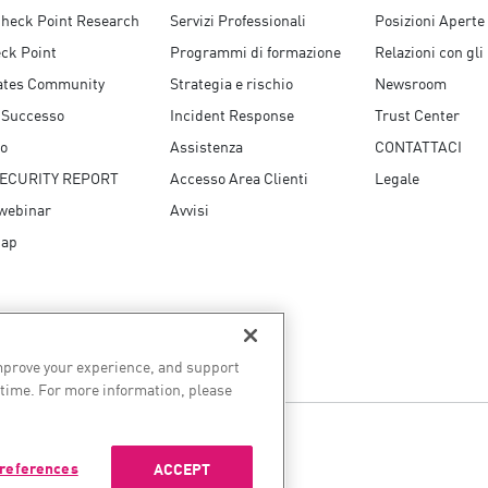
Check Point Research
Servizi Professionali
Posizioni Aperte
ck Point
Programmi di formazione
Relazioni con gli 
tes Community
Strategia e rischio
Newsroom
i Successo
Incident Response
Trust Center
to
Assistenza
CONTATTACI
SECURITY REPORT
Accesso Area Clienti
Legale
 webinar
Avvisi
Map
improve your experience, and support
 time. For more information, please
 dell'IA
references
ACCEPT