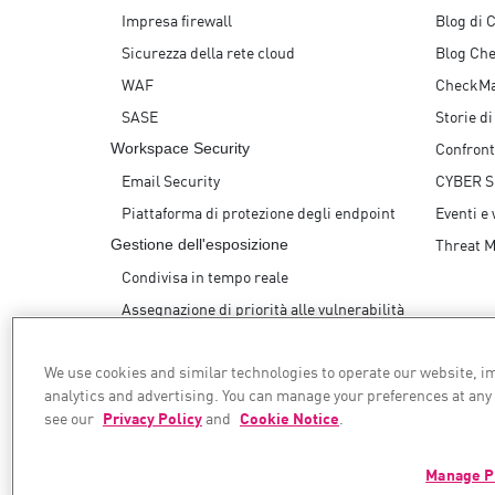
Impresa firewall
Blog di 
Sicurezza della rete cloud
Blog Che
WAF
CheckMa
SASE
Storie d
Confron
Workspace Security
Email Security
CYBER 
Piattaforma di protezione degli endpoint
Eventi e
Threat 
Gestione dell'esposizione
Condivisa in tempo reale
Assegnazione di priorità alle vulnerabilità
Correzione sicura
We use cookies and similar technologies to operate our website, 
AI Security
analytics and advertising. You can manage your preferences at any
see our
Privacy Policy
and
Cookie Notice
.
Garantiamo la tua trasformazione sicura
Manage P
© 1994–2026 Check Point Software Technologies Ltd. Tutti i diritti riservati.
Copyright
Privacy Policy
Impostazioni dei cookie
Ricevi le ultime notizie