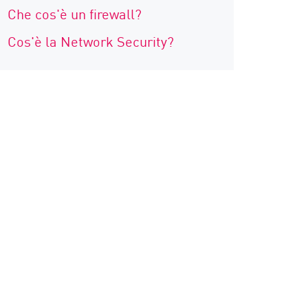
Che cos'è un firewall?
Cos'è la Network Security?