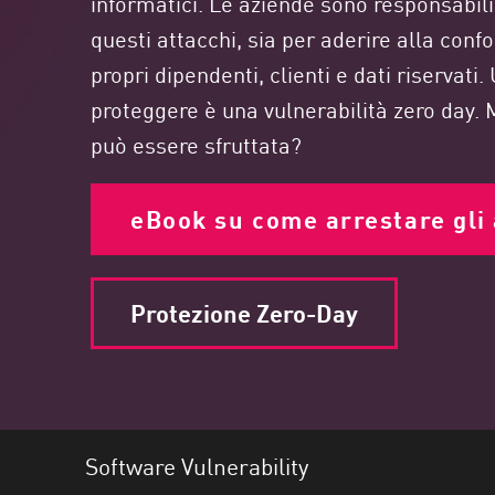
informatici. Le aziende sono responsabili
Endpoint
questi attacchi, sia per aderire alla con
Naviga
propri dipendenti, clienti e dati riservati.
SaaS
proteggere è una vulnerabilità zero day. 
GESTIONE DELL'ESPOSIZIONE
può essere sfruttata?
Condivisa in tempo reale
eBook su come arrestare gli 
Exposure Prioritization
Cyber Asset Attack Surface Management
Correzione sicura
Protezione Zero-Day
AI di ThreatCloud
AI SECURITY
Workforce AI Security
Software Vulnerability
AI Red Teaming
Visualizza i prodotti A-Z