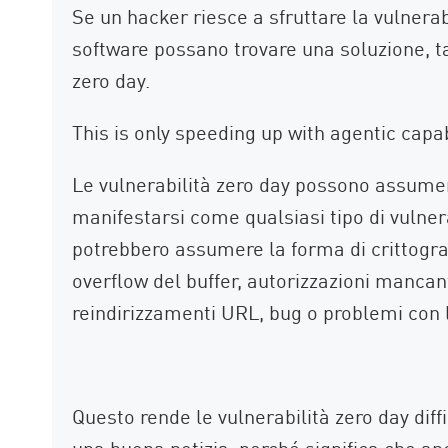
Se un hacker riesce a sfruttare la vulnerab
software possano trovare una soluzione, t
zero day.
This is only speeding up with agentic capab
Le vulnerabilità zero day possono assume
manifestarsi come qualsiasi tipo di vulne
potrebbero assumere la forma di crittograf
overflow del buffer, autorizzazioni mancant
reindirizzamenti URL, bug o problemi con 
Questo rende le vulnerabilità zero day diffi
una buona notizia, perché significa che anc