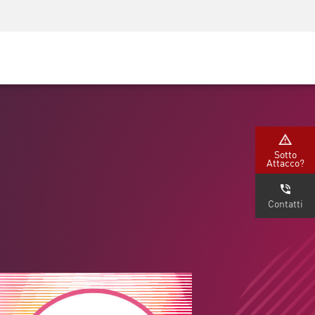
Security Awareness
Formazione per i CISO
Secure Academy
rvizi
Sotto
Attacco?
Contatti