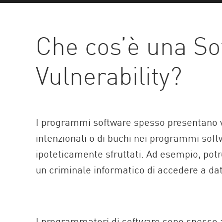
AI Agent Security
Che cos’è una So
Vulnerability?
I programmi software spesso presentano vul
intenzionali o di buchi nei programmi sof
ipoteticamente sfruttati. Ad esempio, pot
un criminale informatico di accedere a dati
I programmatori di software sono spesso al