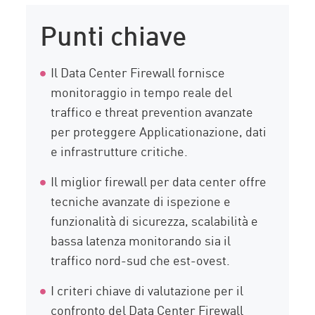
Panoramica
Punti chiave
Top 5 fornitori di Data Center
Firewall
Il Data Center Firewall fornisce
Soluzione
monitoraggio in tempo reale del
traffico e threat prevention avanzate
per proteggere Applicationazione, dati
e infrastrutture critiche.
Il miglior firewall per data center offre
tecniche avanzate di ispezione e
funzionalità di sicurezza, scalabilità e
bassa latenza monitorando sia il
traffico nord-sud che est-ovest.
I criteri chiave di valutazione per il
confronto del Data Center Firewall