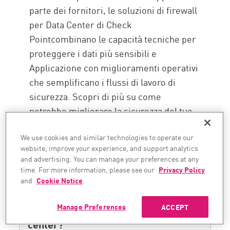
parte dei fornitori, le soluzioni di firewall
per Data Center di Check
Pointcombinano le capacità tecniche per
proteggere i dati più sensibili e
Applicazione con miglioramenti operativi
che semplificano i flussi di lavoro di
sicurezza. Scopri di più su come
potrebbe migliorare la sicurezza del tuo
Data Center tramite
requesting a demo
We use cookies and similar technologies to operate our
oggi.
website, improve your experience, and support analytics
and advertising. You can manage your preferences at any
time. For more information, please see our
Privacy Policy
and
Cookie Notice
.
Qual è la differenza tra un firewall
tradizionale e un firewall per data
Manage Preferences
ACCEPT
center?