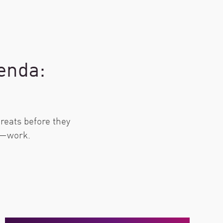
ienda:
reats before they
t—work.