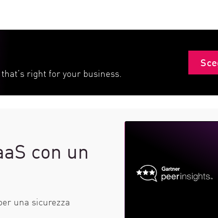
Sce
that’s right for your business.
SaaS con un
 per una sicurezza