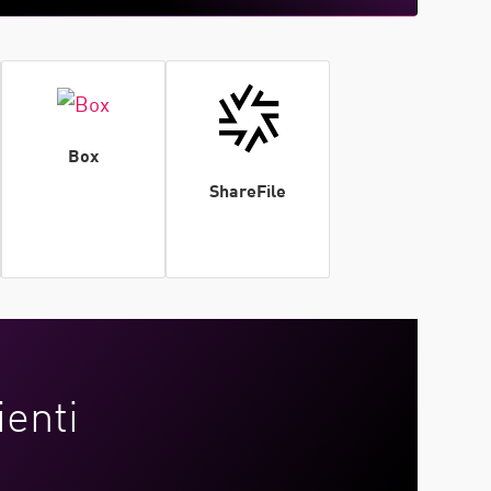
Box
ShareFile
ienti