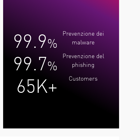
99.9
Prevenzione dei
%
malware
99.7
Prevenzione del
%
phishing
65K+
Customers