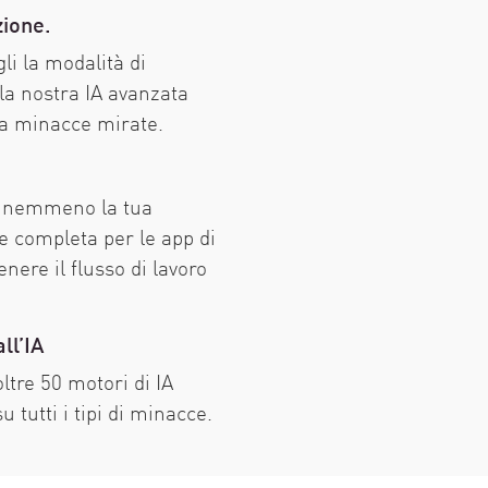
zione.
li la modalità di
 la nostra IA avanzata
da minacce mirate.
ta; nemmeno la tua
e completa per le app di
nere il flusso di lavoro
ll’IA
tre 50 motori di IA
u tutti i tipi di minacce.