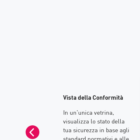
 Rapido
Vista della Conformità
 a lavorare con
In un'unica vetrina,
y Compliance è
visualizza lo stato della
È anche possibile
tua sicurezza in base agli
 SmartEvent per
standard normativi e alle