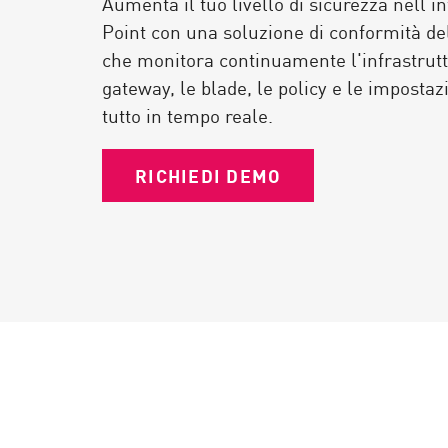
Aumenta il tuo livello di sicurezza nell'
Endpoint
Point con una soluzione di conformità de
Naviga
che monitora continuamente l'infrastruttu
SaaS
gateway, le blade, le policy e le impostaz
tutto in tempo reale.
GESTIONE DELL'ESPOSIZIONE
Condivisa in tempo reale
RICHIEDI DEMO
Exposure Prioritization
Cyber Asset Attack Surface Management
Correzione sicura
AI di ThreatCloud
AI SECURITY
Workforce AI Security
AI Red Teaming
Visualizza i prodotti A-Z