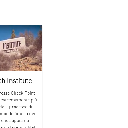
h Institute
urezza Check Point
it estremamente più
de il processo di
nfonde fiducia nei
to che sappiamo
iamo facendo. Nel