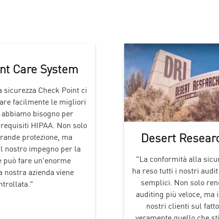
nt Care System
a sicurezza Check Point ci
are facilmente le migliori
i abbiamo bisogno per
i requisiti HIPAA. Non solo
Desert Researc
grande protezione, ma
l nostro impegno per la
"La conformità alla sic
e può fare un'enorme
ha reso tutti i nostri aud
la nostra azienda viene
semplici. Non solo ren
ntrollata."
auditing più veloce, ma i
nostri clienti sul fat
veramente quello che st