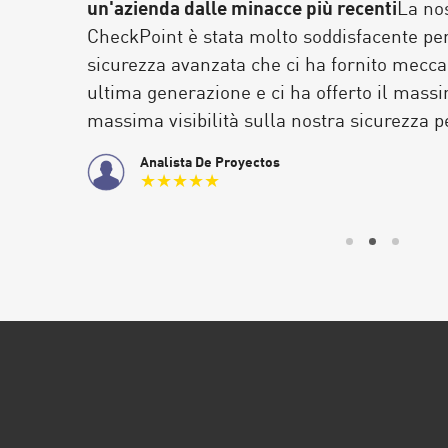
un'azienda dalle minacce più recenti
La no
ma
CheckPoint è stata molto soddisfacente per
ese. R80
sicurezza avanzata che ci ha fornito mecca
i
ultima generazione e ci ha offerto il massi
rotezioni
massima visibilità sulla nostra sicurezza 
Analista De Proyectos
★★★★★