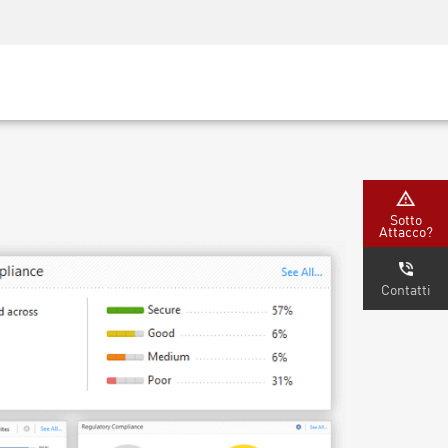
Security Awareness
Formazione per i CISO
Secure Academy
rvizi
Sotto
Attacco?
Contatti