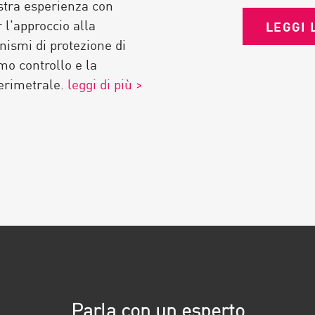
stra esperienza con
Il firewall di nuova genera
 l'approccio alla
LEGGI 
mondo del firewall e della s
nismi di protezione di
ancora moderna e competiti
mo controllo e la
all'avanguardia nelle tecnol
perimetrale.
leggi di più >
Senior Network Engineer
★★★★★
Parla con un esperto