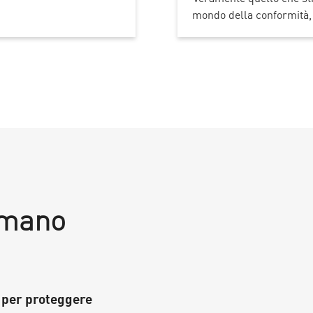
mondo della conformità, l
 Amano
 per proteggere
La Apple del mondo dei fire