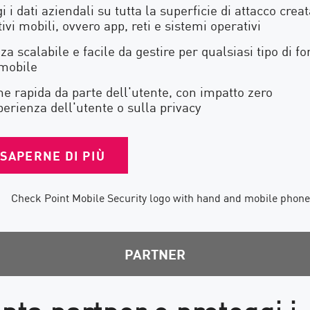
i i dati aziendali su tutta la superficie di attacco creat
tivi mobili, ovvero app, reti e sistemi operativi
za scalabile e facile da gestire per qualsiasi tipo di fo
 mobile
e rapida da parte dell'utente, con impatto zero
perienza dell'utente o sulla privacy
SAPERNE DI PIÙ
PARTNER
nta partner e proteggi i