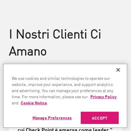
I Nostri Clienti Ci
Amano
We use cookies and similar technologies to operate our
website, improve your experience, and support analytics
and advertising. You can manage your preferences at any
time. For more information, please see our
Privacy Policy
and
Cookie Notice
.
"La tecnologia è innanzitutto
fondamentale, ma si tratta anche delle
Manage Preferences
ACCEPT
persone, e questo è un altro ambito in
cui Check Point è emersa come leader."