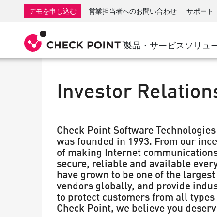
AI Governance & Access Control
SMB向けファイアウォール
検出
サービスとしてのマネージ
IoTセ
デモを申し込む
営業担当者へのお問い合わせ
サポート
AI Network Firewall
産業用ファイアウォール
応答
クラウドとIT
SD-WAN
AI Runtime Protection
SD-WAN
Secure Ac
製品・サービス
ソリュ
ランサムウェア対策
リモート アクセスVPN
サポート・センター
脅威ハン
コラボレーション セキュリティ
ファイアウォールクラスタ
脅威対策
サポート プラン
Investor Relation
コンプライアンス
ゼロトラ
ダイヤモンド サービス
セキュリティ管理
アドボカシーマネジメントサービス
業界別ソリューション
Agentic Network Security Orchestration
Check Point Software Technologie
Proサポート
セキュリティ管理アプライアンス
was founded in 1993. From our ince
AIを活用したセキュリティ管理
of making Internet communications 
secure, reliable and available ever
ワークスペース
have grown to be one of the largest
vendors globally, and provide indu
メール＆コラボレーション
to protect customers from all types 
Check Point, we believe you deserve
モバイル