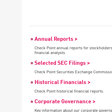
エンドポイント
ブラウズ
SaaS
エクスポージャー管理
Annual Reports >
脅威インテリジェンス
Check Point annual reports for stockholders,
Exposure Prioritization
financial analysts.
Cyber Asset Attack Surface Management
Selected SEC Filings >
安全な修復
Check Point Securities Exchange Commission
ThreatCloudのAI
Historical Financials >
AIセキュリティ
Check Point historical financial reports.
Workforce AI Security
Corporate Governance >
AI Red Teaming
製品を見る（A-Z）
Key information about our corporate governa