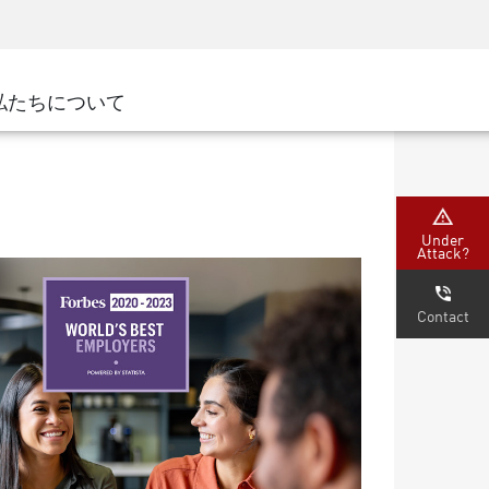
ネジメント
セキュリティアウェアネス
CISOトレーニング
SecureAcademy
私たちについて
ナー
ダ
Under
Attack?
Contact