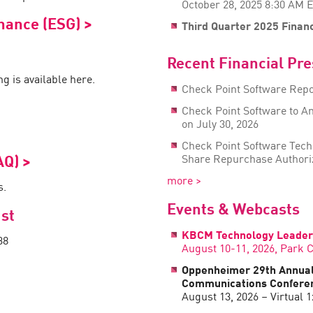
October 28, 2025 8:30 AM 
nance (ESG) >
Third Quarter 2025 Financ
Recent Financial Pr
g is available here.
Check Point Software Repo
Check Point Software to A
on July 30, 2026
Check Point Software Tech
AQ) >
Share Repurchase Authori
more >
s.
Events & Webcasts
st
KBCM Technology Leader
38
August 10-11, 2026, Park Ci
Oppenheimer 29th Annual 
Communications Confere
August 13, 2026 – Virtual 1