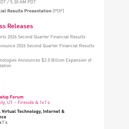
EDT / 5:30 AM PDT
ial Results Presentation
(PDF)
ess Releases
rts 2026 Second Quarter Financial Results
nnounce 2026 Second Quarter Financial Results
nologies Announces $2.0 Billion Expansion of
zation
ship Forum
ty, UT – Fireside & 1x1’s
Virtual Technology, Internet &
nce
x1’s