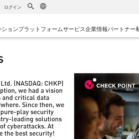
ドファイアウォール
アドバンストテクニカルアカウントマ
WAF
キュリティソリューション
製造
ログイン
MSPパートナー
導入事例
DDoS防御
小売
AWS Cloud
サイバーハブ
cess Service Edge
ーション
プラットフォーム
サービス
企業情報
パートナー
地方自治体
SASE
Google Cloud Platform
イベント&ウェビ
ティング
通信事業者/サービス プロバイ
プライベートアクセス
Azure Cloud
環境別ソリューション
s
インターネットアクセス
パートナー ポータル
ストと最小特権
エンタープライズブラウザ
大規模企業
小規模企業および中規模企業
s Ltd. (NASDAQ: CHKP)
ption, we had a vision
and critical data
ywhere. Since then, we
 pure-play security
stry-leading solutions
of cyberattacks. At
 the best security!