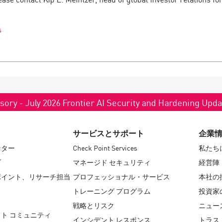
s
sory - July 2026 Frontier AI Security and Hardening Upd
サービスとサポート
企業
ンター
Check Point Services
私たち
ブ
マネージド セキュリティ
経営陣
ポイント、リサーチ担当
プロフェッショナル・サービス
本社の
トレーニング プログラム
投資家
戦略とリスク
ニュー
ト コミュニティ
インシデント レスポンス
トラス