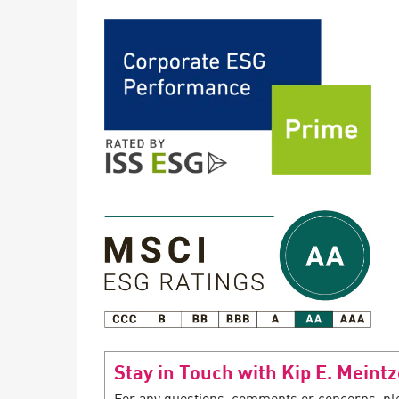
Stay in Touch with Kip E. Meintz
For any questions, comments or concerns, plea