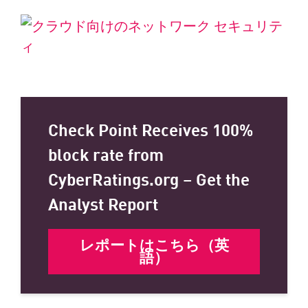
Check Point Receives 100%
block rate from
CyberRatings.org – Get the
Analyst Report
レポートはこちら（英
語）