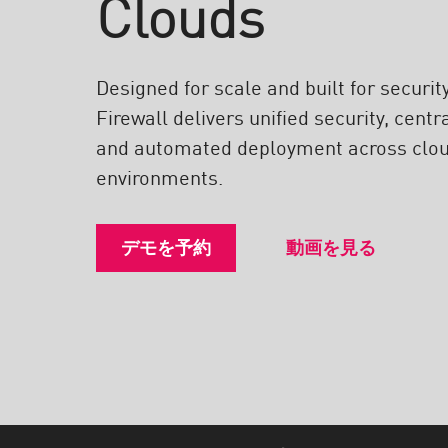
Clouds
エンドポイント
ブラウズ
SaaS
Designed for scale and built for securi
Firewall delivers unified security, cen
エクスポージャー管理
and automated deployment across clou
脅威インテリジェンス
environments.
Exposure Prioritization
Cyber Asset Attack Surface Management
デモを予約
動画を見る
安全な修復
ThreatCloudのAI
AIセキュリティ
Workforce AI Security
AI Red Teaming
製品を見る（A-Z）