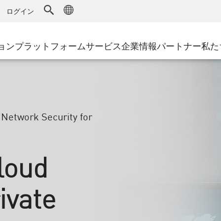
ドファイアウォール
アドバンストテクニカルアカウントマ
WAF
キュリティソリューション
製造
ログイン
MSPパートナー
導入事例
DDoS防御
小売
AWS Cloud
サイバーハブ
cess Service Edge
ョン
プラットフォーム
サービス
企業情報
パートナー
私た
地方自治体
SASE
Google Cloud Platform
イベント&ウェビナー
ティング
通信事業者/サービス プロバイ
プライベートアクセス
Azure Cloud
環境別ソリューション
インターネットアクセス
パートナー ポータル
ストと最小特権
エンタープライズブラウザ
大規模企業
/
Network Security for
小規模企業および中規模企業
loud
ivate