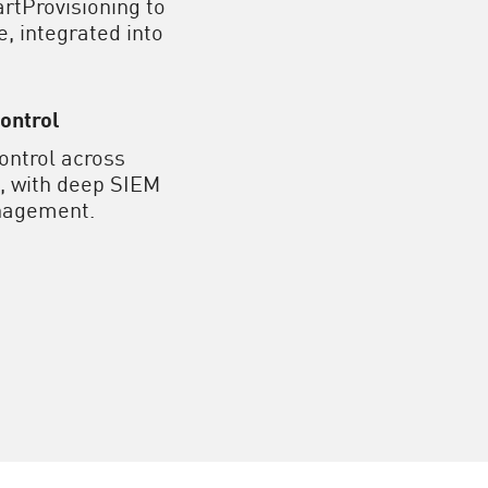
rtProvisioning to
, integrated into
Control
control across
, with deep SIEM
nagement.