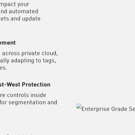
impact your
 and automated
sets and update
cement
 across private cloud,
lly adapting to tags,
es.
t-West Protection
re controls inside
t for segmentation and