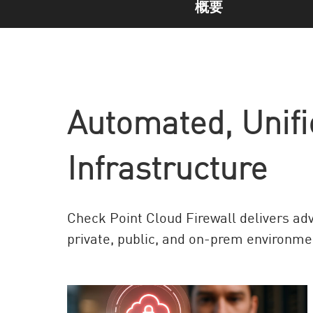
概要
AI Agent Security
Automated, Unifi
Infrastructure
Check Point Cloud Firewall delivers ad
private, public, and on-prem environme