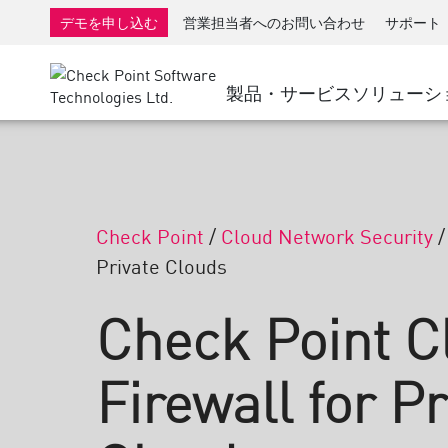
AI Governance & Access Control
SMB向けファイアウォール
検出
サービスとしてのマネージ
IoTセ
デモを申し込む
営業担当者へのお問い合わせ
サポート
AI Network Firewall
産業用ファイアウォール
応答
クラウドとIT
SD-WAN
AI Runtime Protection
SD-WAN
Secure Ac
製品・サービス
ソリューシ
ランサムウェア対策
リモート アクセスVPN
サポート・センター
脅威ハン
コラボレーション セキュリティ
ファイアウォールクラスタ
脅威対策
サポート プラン
コンプライアンス
ゼロトラ
ダイヤモンド サービス
セキュリティ管理
アドボカシーマネジメントサービス
業界別ソリューション
Check Point
/
Cloud Network Security
Agentic Network Security Orchestration
Private Clouds
Proサポート
セキュリティ管理アプライアンス
AIを活用したセキュリティ管理
Check Point C
ワークスペース
Firewall for Pr
メール＆コラボレーション
モバイル