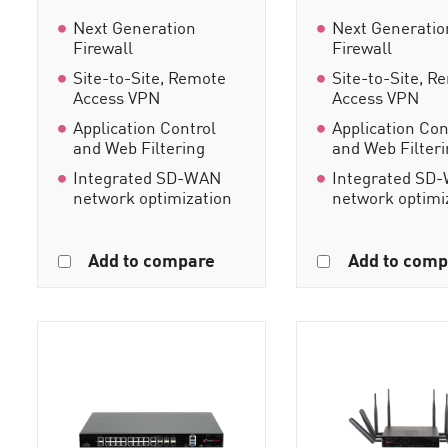
Next Generation
Next Generatio
Firewall
Firewall
Site-to-Site, Remote
Site-to-Site, R
Access VPN
Access VPN
Application Control
Application Con
and Web Filtering
and Web Filter
Integrated SD-WAN
Integrated SD
network optimization
network optimi
Add to compare
Add to comp