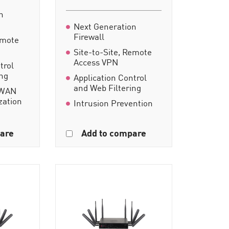
n
Next Generation
Firewall
emote
Site-to-Site, Remote
Access VPN
trol
ing
Application Control
and Web Filtering
-WAN
zation
Intrusion Prevention
are
Add to compare