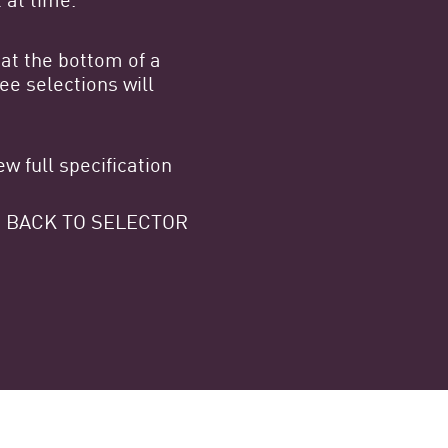
at the bottom of a
e selections will
w full specification
 GO BACK TO SELECTOR