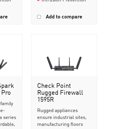
are
Add to compare
Spark
Check Point
 Pro
Rugged Firewall
1595R
 family
se-
Rugged appliances
a series
ensure industrial sites,
ordable,
manufacturing floors