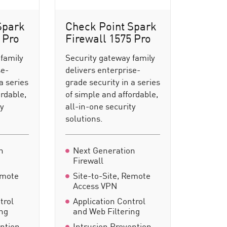
Spark
Check Point Spark
 Pro
Firewall 1575 Pro
 family
Security gateway family
se-
delivers enterprise-
a series
grade security in a series
ordable,
of simple and affordable,
ty
all-in-one security
solutions.
n
Next Generation
Firewall
emote
Site-to-Site, Remote
Access VPN
trol
Application Control
ing
and Web Filtering
ention
Intrusion Prevention