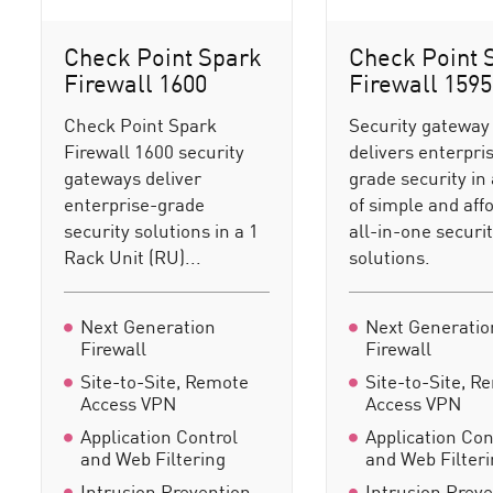
Check Point Spark
Check Point 
Firewall 1600
Firewall 1595
Check Point Spark
Security gateway
Firewall 1600 security
delivers enterpri
gateways deliver
grade security in 
enterprise-grade
of simple and aff
security solutions in a 1
all-in-one securi
Rack Unit (RU)...
solutions.
Next Generation
Next Generatio
Firewall
Firewall
Site-to-Site, Remote
Site-to-Site, R
Access VPN
Access VPN
Application Control
Application Con
and Web Filtering
and Web Filter
Intrusion Prevention
Intrusion Prev