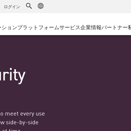
ドファイアウォール
アドバンストテクニカルアカウントマ
WAF
キュリティソリューション
製造
ログイン
導入事例
MSP
DDoS防御
小売
サイバーハブ
AWS Cl
cess Service Edge
ーション
プラットフォーム
サービス
企業情報
パートナー
地方自治体
SASE
イベント&ウェビ
Google 
ティング
通信事業者/サービス プロバイ
プライベートアクセス
Azure 
環境別ソリューション
インターネットアクセス
パート
ストと最小特権
エンタープライズブラウザ
大規模企業
rity
小規模企業および中規模企業
 to meet every use
w side-by-side
 at time.