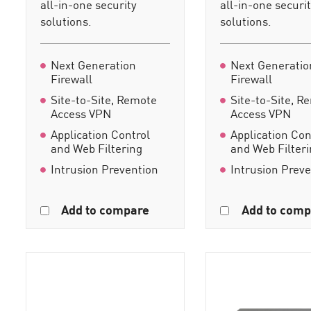
all-in-one security
all-in-one securi
solutions.
solutions.
Next Generation
Next Generatio
Firewall
Firewall
Site-to-Site, Remote
Site-to-Site, R
Access VPN
Access VPN
Application Control
Application Con
and Web Filtering
and Web Filter
Intrusion Prevention
Intrusion Prev
Add to compare
Add to comp