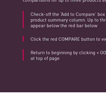
エンドポイント
ブラウズ
Check-off the ‘Add to Compare’ box 
product summary column. Up to thre
SaaS
appear below the red bar below
エクスポージャー管理
Click the red COMPARE button to vie
脅威インテリジェンス
Exposure Prioritization
Return to beginning by clicking <
Cyber Asset Attack Surface Management
at top of page
安全な修復
ThreatCloudのAI
AIセキュリティ
Workforce AI Security
AI Red Teaming
製品を見る（A-Z）