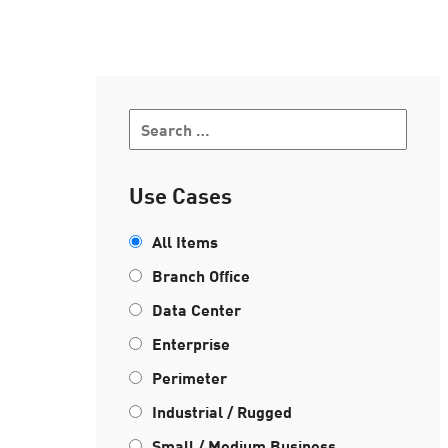
AI Agent Security
Use Cases
All Items
Branch Office
Data Center
Enterprise
Perimeter
Industrial / Rugged
Small / Medium Business