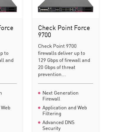
Force
Check Point Force
9700
0
Check Point 9700
up to
firewalls deliver up to
all and
129 Gbps of firewall and
20 Gbps of threat
prevention...
n
Next Generation
Firewall
d Web
Application and Web
Filtering
Advanced DNS
Security