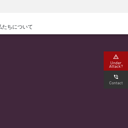
ネジメント
セキュリティアウェアネス
パートナー
CISOトレーニング
oud
SecureAcademy
私たちについて
ナー
Cloud Platform
ダ
Cloud
ナー ポータル
Under
Attack?
Contact