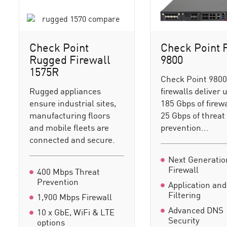
Check Point
Check Point 
Rugged Firewall
9800
1575R
Check Point 980
Rugged appliances
firewalls deliver 
ensure industrial sites,
185 Gbps of firew
manufacturing floors
25 Gbps of threat
and mobile fleets are
prevention...
connected and secure.
Next Generatio
Firewall
400 Mbps Threat
Prevention
Application an
Filtering
1,900 Mbps Firewall
Advanced DNS
10 x GbE, WiFi & LTE
Security
options