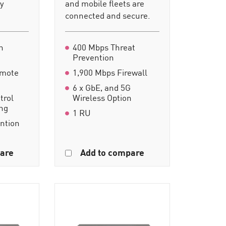
ty
and mobile fleets are
connected and secure.
n
400 Mbps Threat
Prevention
emote
1,900 Mbps Firewall
6 x GbE, and 5G
trol
Wireless Option
ing
1 RU
ention
are
Add to compare