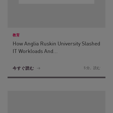
教育
How Anglia Ruskin University Slashed
IT Workloads And...
今すぐ読む
5 分。読む