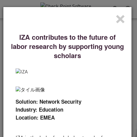
×
Toggle
Navigation
導入事例
IZA contributes to the future of
デンバー・ブロンコスに
labor research by supporting young
とって、ディフェンスは
scholars
勝利の戦略だ
「テクノロジーは何よりも重要ですが、人もま
た重要です。その点でもチェック・ポイントは
Solution: Network Security
最前線に立っています。」
Industry: Education
Location: EMEA
動画を見る
今すぐ読む