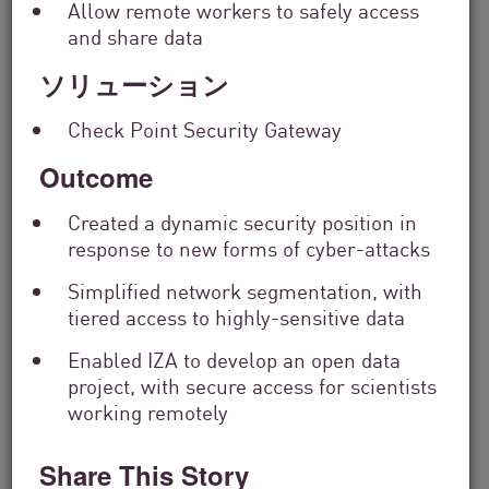
Allow remote workers to safely access
and share data
Filter
by
ソリューション
Solutions
Filter
Check Point Security Gateway
by
Industry
Outcome
Filter
by
Created a dynamic security position in
Location
response to new forms of cyber-attacks
Search
by
Simplified network segmentation, with
Keyword
tiered access to highly-sensitive data
Enabled IZA to develop an open data
project, with secure access for scientists
working remotely
Share This Story