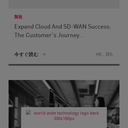
製造
Expand Cloud And SD-WAN Success:
The Customer’s Journey...
今すぐ読む
4分。読む