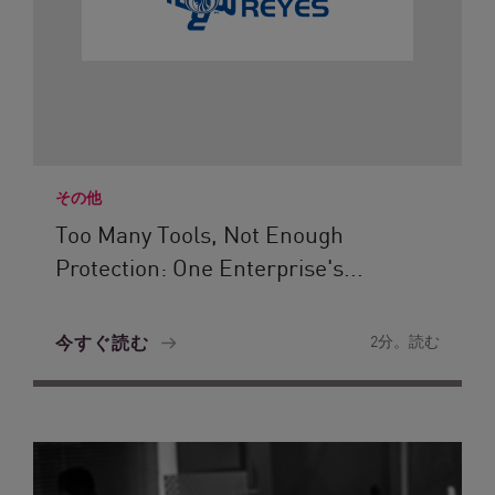
その他
Too Many Tools, Not Enough
Protection: One Enterprise's...
今すぐ読む
2分。読む