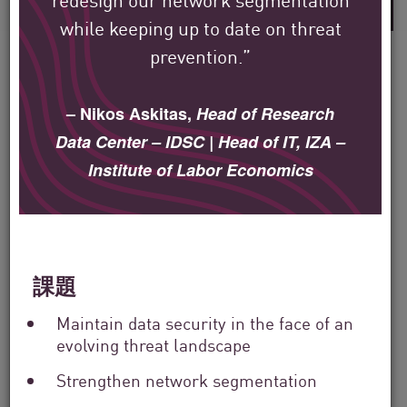
while keeping up to date on threat
prevention.”
– Nikos Askitas,
Head of Research
Check Point のお客様が、
Data Center – IDSC | Head of IT, IZA –
世界中でどのように環境
Institute of Labor Economics
を保護しているかをご覧
ください。
課題
私たちの使命は、最大規模の企業、政
府、サービス プロバイダー組織のセキ
Maintain data security in the face of an
evolving threat landscape
ュリティを、世界中で支援することで
す。
Strengthen network segmentation