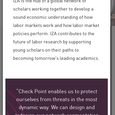
IZA is the hub of a global network of
scholars working together to develop a
sound economic understanding of how
labor markets work and how labor market
policies perform. IZA contributes to the
60 を超える
future of labor research by supporting
young scholars on their paths to
業界にサービスを提供
becoming tomorrow’s leading academics.
世界中に
100,000 を超える
クライアント
“Check Point enables us to protect
30 年を超える
ourselves from threats in the most
dynamic way. We can design and
業界での専門知識
redesign our network segmentation