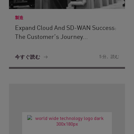
製造
Expand Cloud And SD-WAN Success:
The Customer’s Journey...
今すぐ読む
5 分。読む