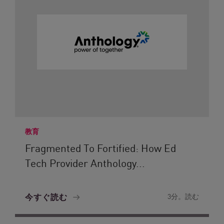
教育
Fragmented To Fortified: How Ed
Tech Provider Anthology...
今すぐ読む
3分。読む