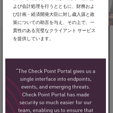
よび会計処理を行うとともに、財務およ
び計画・経済開発大臣に対し歳入源と政
策についての助言を与え、その上で、一
貫性のある完璧なクライアント サービス
60 を超える
を提供しています。
業界にサービスを提供
世界中に
100,000 を超える
“The Check Point Portal gives us a
single interface into endpoints,
クライアント
events, and emerging threats.
30 年を超える
Check Point Portal has made
security so much easier for our
team, enabling us to ensure that
業界での専門知識