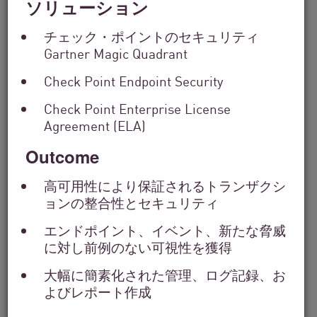
ソリューション
Filter
チェック・ポイントのセキュリティ
by
Gartner Magic Quadrant
Solutions
Filter
Check Point Endpoint Security
by
Industry
Check Point Enterprise License
Filter
Agreement (ELA)
by
Location
Outcome
Search
by
高可用性により保証されるトランザクシ
Keyword
ョンの整合性とセキュリティ
エンドポイント、イベント、新たな脅威
に対し前例のない可視性を獲得
大幅に簡素化された管理、ログ記録、お
よびレポート作成