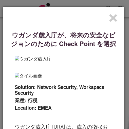
×
Toggle
Navigation
導入事例
ウガンダ歳入庁が、将来の安全なビ
デンバー・ブロンコスに
ジョンのために Check Point を選択
とって、ディフェンスは
勝利の戦略だ
「テクノロジーは何よりも重要ですが、人もま
Solution: Network Security, Workspace
た重要です。その点でもチェック・ポイントは
Security
最前線に立っています。」
業種: 行税
Location: EMEA
動画を見る
今すぐ読む
ウガンダ歳入庁 (URA) は、歳入の徴収お