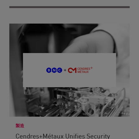
製造
Cendres+Métaux Unifies Security