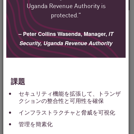
Uganda Revenue Authority is
protected.”
– Peter Collins Wasenda, Manager,
IT
Check Point のお客様が、
Security, Uganda Revenue Authority
世界中でどのように環境
を保護しているかをご覧
ください。
課題
セキュリティ機能を拡張して、トランザ
私たちの使命は、最大規模の企業、政
クションの整合性と可用性を確保
府、サービス プロバイダー組織のセキ
インフラストラクチャと脅威を可視化
ュリティを、世界中で支援することで
管理を簡素化
す。