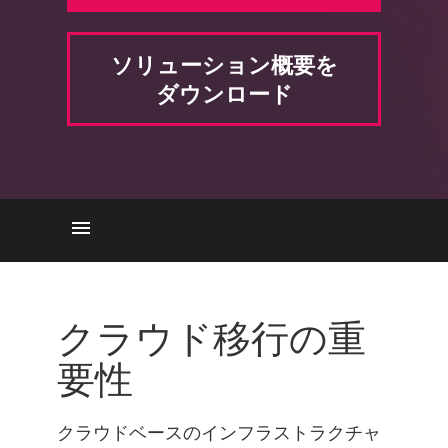
ソリューション概要を
ダウンロード
重要性
一般的なリスク
クラウド移行の重
Cloud Migration Security Risks
要性
with Check Point
クラウドベースのインフラストラクチャ