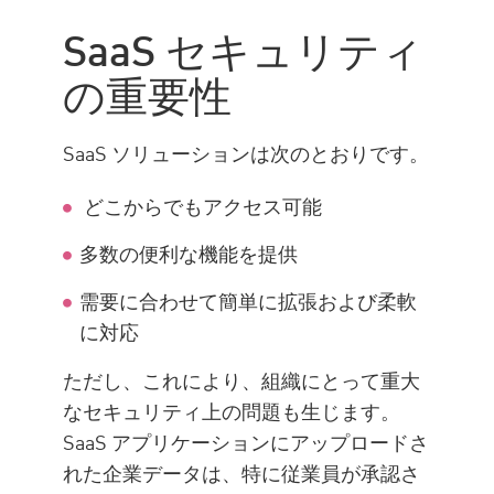
SaaS セキュリティの課題
SaaS セキュリティ
ベスト プラクティス
の重要性
主な特長
SaaS Security Workspace
SaaS ソリューションは次のとおりです。
Security SaaS
どこからでもアクセス可能
多数の便利な機能を提供
需要に合わせて簡単に拡張および柔軟
に対応
ただし、これにより、組織にとって重大
なセキュリティ上の問題も生じます。
SaaS アプリケーションにアップロードさ
れた企業データは、特に従業員が承認さ