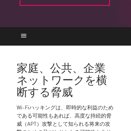
の脅威用）
6つの一般的なテクニック
家庭、公共、企業
ベスト プラクティス
ネットワークを横
公共Wi-Fiのセキュリティ確保
断する脅威
Wi-Fiハッキングの兆候
チェック・ポイントでワイヤ
Wi-Fiハッキングは、即時的な利益のため
レスネットワークセキュリテ
である可能性もあれば、高度な持続的脅
ィを理解する
威（APT）攻撃として知られる将来の攻