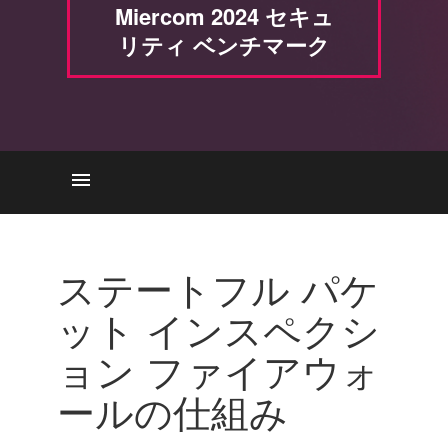
Miercom 2024 セキュ
リティ ベンチマーク
それはどのように機能します
か
ステートフル パケ
主な特長
ット インスペクシ
SPI ファイアウォールの実装
ョン ファイアウォ
Check Point Force
企業情報
ールの仕組み