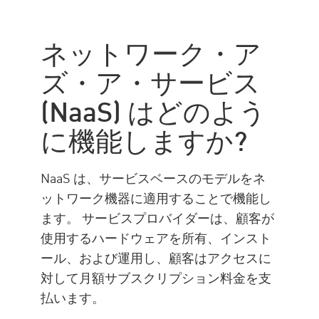
それはどのように機能します
か
ネットワーク・ア
NaaS の必要性
ズ・ア・サービス
メリット
(NaaS) はどのよう
NaaS と SASE
Check Point Solution
に機能しますか?
企業情報
NaaS は、サービスベースのモデルをネ
ットワーク機器に適用することで機能し
ます。 サービスプロバイダーは、顧客が
使用するハードウェアを所有、インスト
ール、および運用し、顧客はアクセスに
対して月額サブスクリプション料金を支
払います。