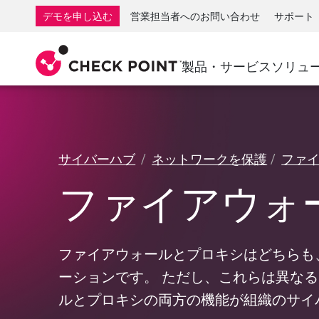
AI Governance & Access Control
SMB向けファイアウォール
検出
サービスとしてのマネージ
IoTセ
デモを申し込む
営業担当者へのお問い合わせ
サポート
AI Network Firewall
産業用ファイアウォール
応答
クラウドとIT
SD-WAN
AI Runtime Protection
SD-WAN
Secure Ac
製品・サービス
ソリュ
ランサムウェア対策
リモート アクセスVPN
サポート・センター
脅威ハン
コラボレーション セキュリティ
ファイアウォールクラスタ
脅威対策
サポート プラン
コンプライアンス
ゼロトラ
ダイヤモンド サービス
セキュリティ管理
サイバーハブ
ネットワークを保護
ファ
アドボカシーマネジメントサービス
業界別ソリューション
Agentic Network Security Orchestration
ファイアウォ
Proサポート
セキュリティ管理アプライアンス
AIを活用したセキュリティ管理
ワークスペース
ファイアウォールとプロキシはどちらも
ーションです。 ただし、これらは異な
メール＆コラボレーション
ルとプロキシの両方の機能が組織のサイ
モバイル