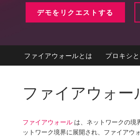
エンドポイント
デモをリクエストする
ブラウズ
SaaS
エクスポージャー管理
脅威インテリジェンス
ファイアウォールとは
プロキシと
Exposure Prioritization
Cyber Asset Attack Surface Management
安全な修復
ファイアウォー
ThreatCloudのAI
AIセキュリティ
Workforce AI Security
ファイアウォール
は、ネットワークの境
ットワーク境界に展開され、ファイアウ
AI Red Teaming
製品を見る（A-Z）