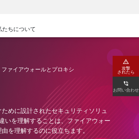
ネジメント
セキュリティアウェアネス
CISOトレーニング
SecureAcademy
私たちについて
ナー
ダ
攻撃
ファイアウォールとプロキシ
されたら
お問い合わせ
ぐために設計されたセキュリティソリュ
の違いを理解することは、ファイアウォー
理由を理解するのに役立ちます。