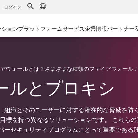
ドファイアウォール
アドバンストテクニカルアカウントマ
WAF
キュリティソリューション
製造
ログイン
MSPパートナー
導入事例
DDoS防御
小売
AWS Cloud
サイバーハブ
cess Service Edge
ーション
プラットフォーム
サービス
企業情報
パートナー
地方自治体
SASE
Google Cloud Platform
イベント&ウェビ
ティング
通信事業者/サービス プロバイ
プライベートアクセス
Azure Cloud
インターネットアクセス
環境別ソリューション
パートナー ポータル
ストと最小特権
エンタープライズブラウザ
大規模企業
イアウォールとは？さまざまな種類のファイアウォール
小規模企業および中規模企業
ールとプロキシ
、組織とそのユーザーに対する潜在的な脅威を防
る目標を持つ異なるソリューションです。 これら
バーセキュリティプログラムにとって重要である