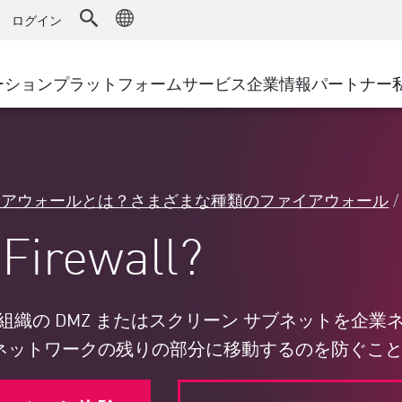
ドファイアウォール
アドバンストテクニカルアカウントマ
WAF
キュリティソリューション
製造
ログイン
MSPパートナー
導入事例
DDoS防御
小売
AWS Cloud
サイバーハブ
cess Service Edge
ーション
プラットフォーム
サービス
企業情報
パートナー
地方自治体
SASE
Google Cloud Platform
イベント&ウェビ
ティング
通信事業者/サービス プロバイ
プライベートアクセス
Azure Cloud
環境別ソリューション
インターネットアクセス
パートナー ポータル
ストと最小特権
エンタープライズブラウザ
大規模企業
イアウォールとは？さまざまな種類のファイアウォール
小規模企業および中規模企業
Firewall?
は、組織の DMZ またはスクリーン サブネットを
企業ネットワークの残りの部分に移動するのを防ぐこ