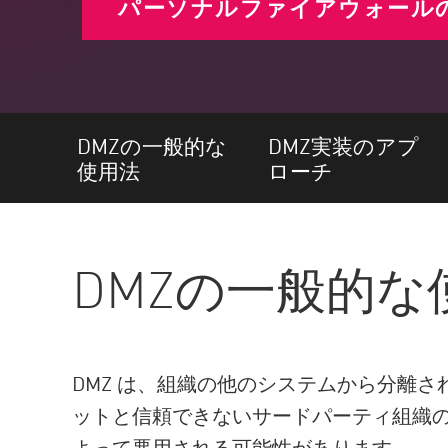
パーソナルファイアウォール
エンドポイント
ブラウズ
SaaS
エクスポージャー管理
DMZの一般的な
DMZ実装のアプ
脅威インテリジェンス
使用法
ローチ
Exposure Prioritization
Cyber Asset Attack Surface Management
DMZの一般的な
安全な修復
ThreatCloudのAI
AIセキュリティ
DMZ は、組織の他のシステムから分離
Workforce AI Security
ットと信頼できないサードパーティ組織の
AI Red Teaming
製品を見る（A-Z）
よって悪用される可能性があります。