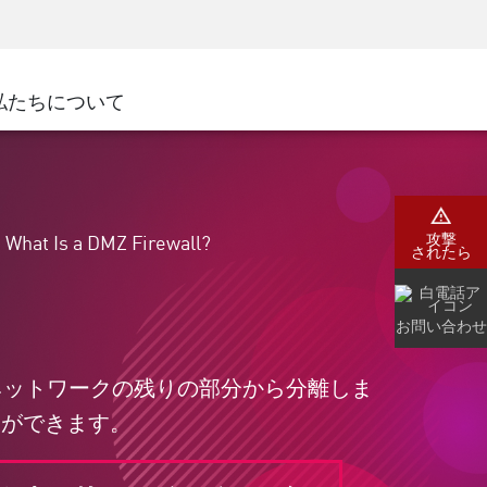
ネジメント
セキュリティアウェアネス
CISOトレーニング
SecureAcademy
私たちについて
ナー
ダ
攻撃
What Is a DMZ Firewall?
されたら
お問い合わせ
企業ネットワークの残りの部分から分離しま
とができます。