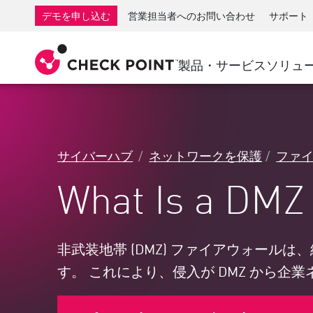
AI Governance & Access Control
SMB向けファイアウォール
検出
サービスとしてのマネージ
IoTセ
デモを申し込む
営業担当者へのお問い合わせ
サポート
AI Network Firewall
産業用ファイアウォール
応答
クラウドとIT
SD-WAN
AI Runtime Protection
SD-WAN
Secure Ac
製品・サービス
ソリュ
ランサムウェア対策
リモート アクセスVPN
サポート・センター
脅威ハン
コラボレーション セキュリティ
ファイアウォールクラスタ
脅威対策
サポート プラン
コンプライアンス
ゼロトラ
ダイヤモンド サービス
セキュリティ管理
サイバーハブ
ネットワークを保護
ファ
アドボカシーマネジメントサービス
業界別ソリューション
Agentic Network Security Orchestration
What Is a DMZ 
Proサポート
セキュリティ管理アプライアンス
AIを活用したセキュリティ管理
ワークスペース
非武装地帯 (DMZ) ファイアウォール
す。 これにより、侵入が DMZ から
メール＆コラボレーション
モバイル